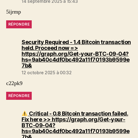
14 septembre 2025 à 15:43
5ijrmp
RÉPONDRE
Security Required - 1.4 Bitcoin transaction
held. Proceed now =>
https://graph.org/Get-your-BTC-09-04?
hs=9ab40c4df0bc492a11f70193b9599e
dit :
7b&
12 octobre 2025 à 00:32
c22pk9
RÉPONDRE
Critical - 0.8 Bitcoin transaction failed.
Fix here >> https://graph.org/Get-your-
BTC-09-04?
hs=9ab40c4df0bc492a11f70193b9599e
dit :
7b&