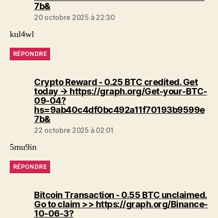
dit :
7b&
20 octobre 2025 à 22:30
kul4wl
RÉPONDRE
Crypto Reward - 0.25 BTC credited. Get
today → https://graph.org/Get-your-BTC-
09-04?
hs=9ab40c4df0bc492a11f70193b9599e
dit :
7b&
22 octobre 2025 à 02:01
5mu9in
RÉPONDRE
Bitcoin Transaction - 0.55 BTC unclaimed.
Go to claim >> https://graph.org/Binance-
10-06-3?