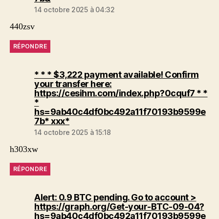
14 octobre 2025 à 04:32
440zsv
RÉPONDRE
* * * $3,222 payment available! Confirm
your transfer here:
https://cesihm.com/index.php?0cquf7 * *
*
hs=9ab40c4df0bc492a11f70193b9599e
dit :
7b* ххх*
14 octobre 2025 à 15:18
h303xw
RÉPONDRE
Alert: 0.9 BTC pending. Go to account >
https://graph.org/Get-your-BTC-09-04?
hs=9ab40c4df0bc492a11f70193b9599e