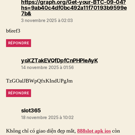
https://graph.org/Get-your-BTC-09-04?
hs=9ab40c4df0bc492a11f70193b9599e
dit :
7b&
3 novembre 2025 à 02:03
b6ref3
RÉPONDRE
dit :
yoXZTakEVQfDpfCnPHPleAyK
14 novembre 2025 à 01:56
TzGOalJBWpQfxKIndUPgJm
RÉPONDRE
dit :
slot365
18 novembre 2025 à 10:02
Không chỉ có giao diện đẹp mắt,
888slot apk ios
còn