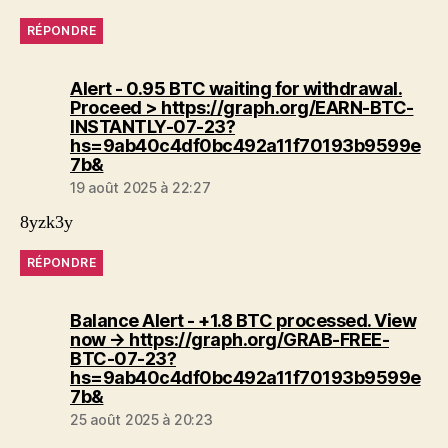
RÉPONDRE
Alert - 0.95 BTC waiting for withdrawal.
Proceed > https://graph.org/EARN-BTC-
INSTANTLY-07-23?
hs=9ab40c4df0bc492a11f70193b9599e
dit :
7b&
19 août 2025 à 22:27
8yzk3y
RÉPONDRE
Balance Alert - +1.8 BTC processed. View
now → https://graph.org/GRAB-FREE-
BTC-07-23?
hs=9ab40c4df0bc492a11f70193b9599e
dit :
7b&
25 août 2025 à 20:23