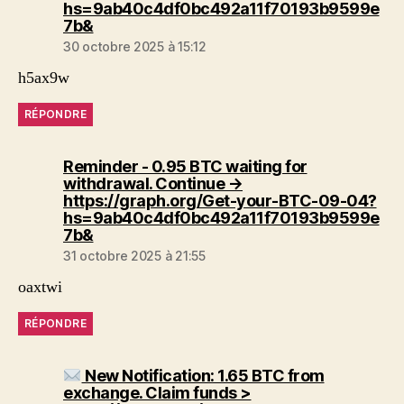
hs=9ab40c4df0bc492a11f70193b9599e
dit :
7b&
30 octobre 2025 à 15:12
h5ax9w
RÉPONDRE
Reminder - 0.95 BTC waiting for
withdrawal. Continue →
https://graph.org/Get-your-BTC-09-04?
hs=9ab40c4df0bc492a11f70193b9599e
dit :
7b&
31 octobre 2025 à 21:55
oaxtwi
RÉPONDRE
New Notification: 1.65 BTC from
exchange. Claim funds >