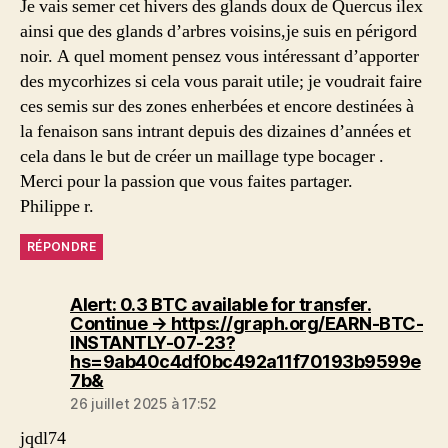
Je vais semer cet hivers des glands doux de Quercus ilex
ainsi que des glands d’arbres voisins,je suis en périgord
noir. A quel moment pensez vous intéressant d’apporter
des mycorhizes si cela vous parait utile; je voudrait faire
ces semis sur des zones enherbées et encore destinées à
la fenaison sans intrant depuis des dizaines d’années et
cela dans le but de créer un maillage type bocager .
Merci pour la passion que vous faites partager.
Philippe r.
RÉPONDRE
Alert: 0.3 BTC available for transfer.
Continue → https://graph.org/EARN-BTC-
INSTANTLY-07-23?
hs=9ab40c4df0bc492a11f70193b9599e
dit :
7b&
26 juillet 2025 à 17:52
jqdl74