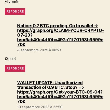
ylvbm9
RÉPONDRE
Notice: 0.7 BTC pending. Go to wallet →
https://graph.org/CLAIM-YOUR-CRYPTO-
07-23?
hs=9ab40c4df0bc492a11f70193b9599e
dit :
7b&
4 septembre 2025 à 08:53
t2pst8
RÉPONDRE
WALLET UPDATE: Unauthorized
transaction of 0.9 BTC. Stop? =>
https://graph.org/Get-your-BTC-09-04?
hs=9ab40c4df0bc492a11f70193b9599e
dit :
7b&
10 septembre 2025 à 22:50