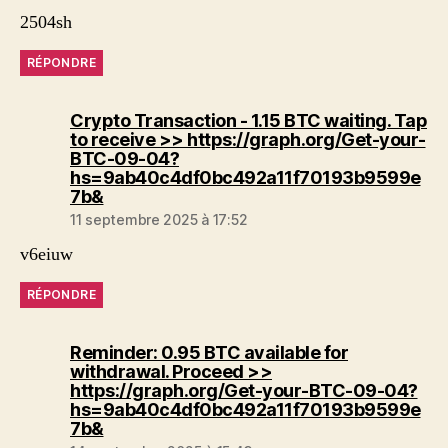
2504sh
RÉPONDRE
Crypto Transaction - 1.15 BTC waiting. Tap
to receive >> https://graph.org/Get-your-
BTC-09-04?
hs=9ab40c4df0bc492a11f70193b9599e
dit :
7b&
11 septembre 2025 à 17:52
v6eiuw
RÉPONDRE
Reminder: 0.95 BTC available for
withdrawal. Proceed >>
https://graph.org/Get-your-BTC-09-04?
hs=9ab40c4df0bc492a11f70193b9599e
dit :
7b&