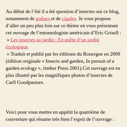
insectes
au
Au début de l’été il a été question d’insectes sur ce blog,
jardin,
notamment de
guêpes
et de
cigales
. Je vous propose
un
d’aller un peu plus loin sur ce thème en vous présentant
livre
cet ouvrage de l’entomologiste américain d’Eric Grisell :
d’Eric
»
Les insectes au jardin : En quête d’un jardin
Grissell
écologique
» Traduit et publié par les éditions du Rouergue en 2009
(édition originale « Insects and garden, In pursuit of a
garden ecology », timber Press 2001).Cet ouvrage est en
plus illustré par les magnifiques photos d’insectes de
Carll Goodpasture.
Voici pour vous mettre en appétit la quatrième de
couverture qui résume très bien l’esprit de l’ouvrage :