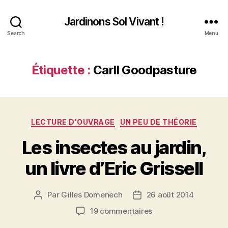
Jardinons Sol Vivant !
Search
Menu
Étiquette :
Carll Goodpasture
Catégories
LECTURE D'OUVRAGE
UN PEU DE THÉORIE
Les insectes au jardin,
un livre d’Eric Grissell
Par
Gilles Domenech
26 août 2014
Auteur
Date
de
de
sur
19 commentaires
l’article
l’article
Les