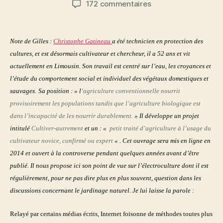
sur
172 commentaires
l’article
l’article
Regard
critique
sur
Note de Gilles :
Christophe Gatineau
a été technicien en protection des
l’électroculture
cultures, et est désormais cultivateur et chercheur, il a 52 ans et vit
par
actuellement en Limousin. Son travail est centré sur l’eau,
les croyances et
Christophe
l’étude du comportement social et individuel des végétaux domestiques et
Gatineau
sauvages.
Sa position : » l
‘agriculture conventionnelle
nourrit
provisoirement les populations tandis que l’agriculture biologique est
dans l’incapacité de les nourrir durablement.
» Il développe un projet
intitulé
Cultiver-autrement
et un :
«
petit traité d’agriculture à l’usage du
cultivateur novice, confirmé ou expert
« .
Cet ouvrage sera mis en ligne en
2014 et ouvert à la controverse pendant quelques années avant d’être
publié.
Il nous propose ici son point de vue sur l’électroculture dont il est
régulièrement, pour ne pas dire plus en plus souvent, question dans les
discussions concernant le jardinage naturel. Je lui laisse la parole :
Relayé par certains médias écrits, Internet foisonne de méthodes toutes plus