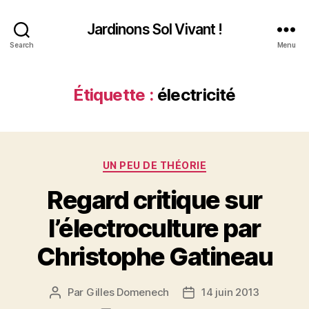
Jardinons Sol Vivant !
Search
Menu
Étiquette :
électricité
Catégories
UN PEU DE THÉORIE
Regard critique sur
l’électroculture par
Christophe Gatineau
Par
Gilles Domenech
14 juin 2013
Auteur
Date
de
de