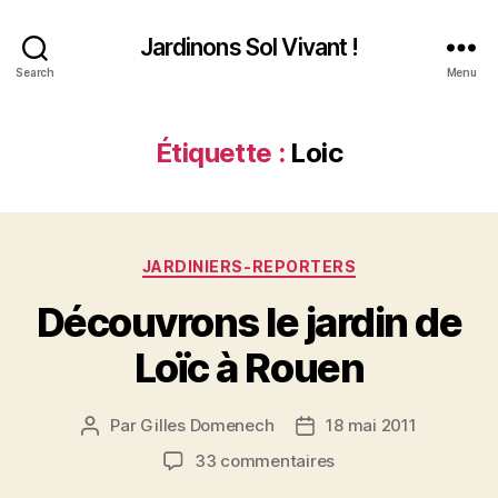
Jardinons Sol Vivant !
Search
Menu
Étiquette :
Loic
Catégories
JARDINIERS-REPORTERS
Découvrons le jardin de
Loïc à Rouen
Par
Gilles Domenech
18 mai 2011
Auteur
Date
de
de
sur
33 commentaires
l’article
l’article
Découvrons