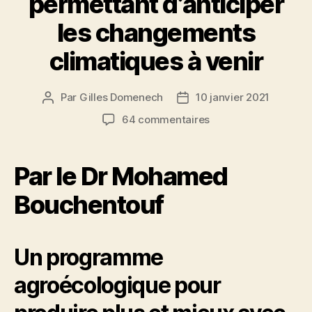
permettant d’anticiper
les changements
climatiques à venir
Par
Gilles Domenech
10 janvier 2021
Auteur
Date
de
de
sur
64 commentaires
l’article
l’article
La
clé
des
Par le Dr Mohamed
Oasis
:
Bouchentouf
un
réservoir
de
Un programme
biodiversité
et
agroécologique pour
un
modèle