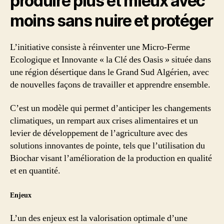
produire plus et mieux avec
agroécologique
permettant
moins sans nuire et protéger
d’anticiper
les
L’initiative consiste à réinventer une Micro-Ferme
changements
Ecologique et Innovante « la Clé des Oasis » située dans
climatiques
à
une région désertique dans le Grand Sud Algérien, avec
venir
de nouvelles façons de travailler et apprendre ensemble.
C’est un modèle qui permet d’anticiper les changements
climatiques, un rempart aux crises alimentaires et un
levier de développement de l’agriculture avec des
solutions innovantes de pointe, tels que l’utilisation du
Biochar visant l’amélioration de la production en qualité
et en quantité.
Enjeux
L’un des enjeux est la valorisation optimale d’une