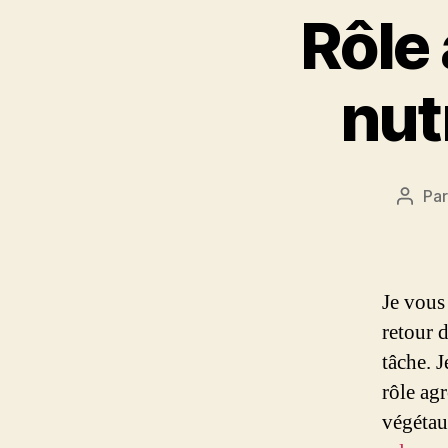
Rôle
nut
Pa
Auteu
de
l’artic
Je vous 
retour 
tâche. J
rôle ag
végétaux