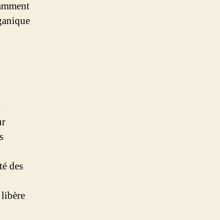
otamment
rganique
a
ur
s
té des
libère