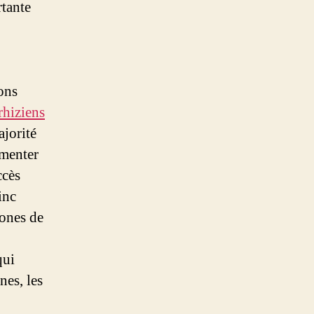
tante
ons
hiziens
jorité
imenter
ccès
inc
ones de
qui
nes, les