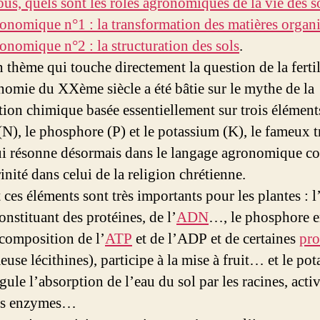
ous, quels sont les rôles agronomiques de la vie des s
ronomique n°1 : la transformation des matières organ
ronomique n°2 : la structuration des sols
.
n thème qui touche directement la question de la fertil
onomie du XXème siècle a été bâtie sur le mythe de la
ation chimique basée essentiellement sur trois élément
(N), le phosphore (P) et le potassium (K), le fameux t
 résonne désormais dans le langage agronomique c
rinité dans celui de la religion chrétienne.
 ces éléments sont très importants pour les plantes : l
onstituant des protéines, de l’
ADN
…, le phosphore e
 composition de l’
ATP
et de l’ADP et de certaines
pro
euse lécithines), participe à la mise à fruit… et le po
gule l’absorption de l’eau du sol par les racines, acti
nes enzymes…