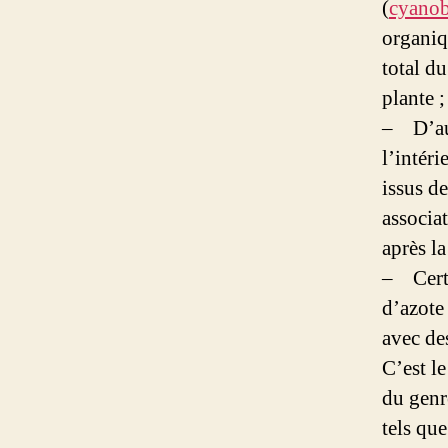
(
cyanob
organiq
total du
plante ;
– D’aut
l’intér
issus de
associat
après la
– Certai
d’azote
avec de
C’est l
du gen
tels que