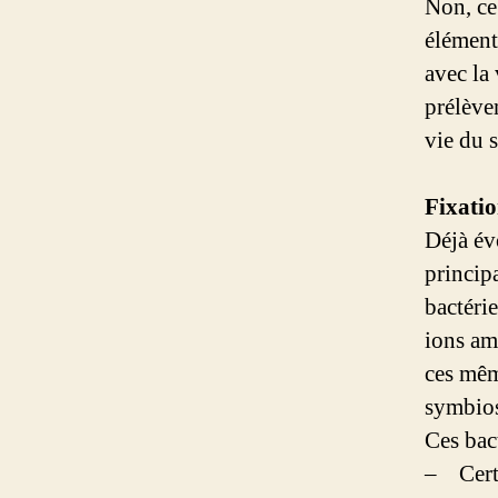
Non, ce
élément
avec la
prélève
vie du s
Fixatio
Déjà évo
princip
bactérie
ions am
ces mêm
symbio
Ces bac
– Cert