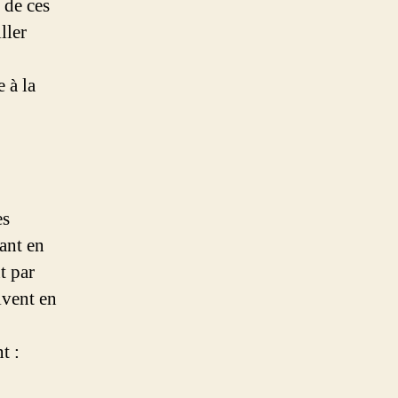
 de ces
ller
 à la
es
mant en
t par
ivent en
t :