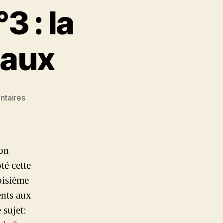
 : la
taux
sur
ntaires
Rôle
agronomique
n°3
:
mon
la
té cette
nutrition
roisième
des
végétaux
ents aux
 sujet: