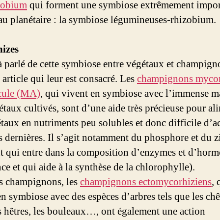
zobium
qui forment une symbiose extrêmement impor
au planétaire : la symbiose légumineuses-rhizobium.
izes
jà parlé de cette symbiose entre végétaux et champign
article qui leur est consacré. Les
champignons mycor
cule (MA)
, qui vivent en symbiose avec l’immense ma
étaux cultivés, sont d’une aide très précieuse pour al
étaux en nutriments peu solubles et donc difficile d’a
s dernières. Il s’agit notamment du phosphore et du z
t qui entre dans la composition d’enzymes et d’horm
ce et qui aide à la synthèse de la chlorophylle).
s champignons, les
champignons ectomycorhiziens
, 
en symbiose avec des espèces d’arbres tels que les chê
es hêtres, les bouleaux…, ont également une action