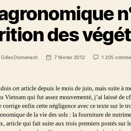
 agronomique n°3
rition des végé
r
Gilles Domenech
7 février 2012
1 205 comme
r
Date
de
le
l’article
dois cet article depuis le mois de juin, mais suite à 
du Vietnam qui fut assez mouvementé, j’ai laissé de cô
e corrige enfin cette négligence avec ce texte sur le t
ronomique de la vie des sols : la fourniture de nutrim
, article qui fait suite aux trois premiers postés sur le