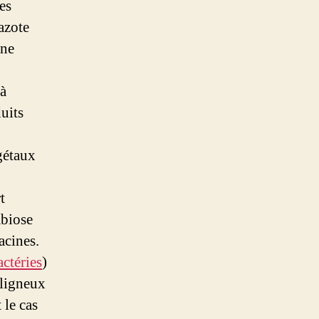
es
azote
une
 à
uits
égétaux
t
mbiose
acines.
actéries
)
 ligneux
 le cas