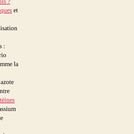
ols ?
iques
et
isation
s :
rio
omme la
’azote
ntre
téines
tassium
ve