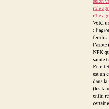
selon v
rôle ag
rôle ag
Voici u
: l’agr
fertilis
l’azote 
NPK qui
sainte t
En effet
est un c
dans la
(les fam
enfin ré
certai