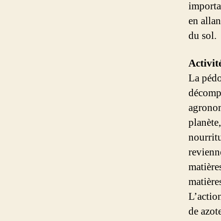
importa
en alla
du sol.
Activit
La pédo
décompo
agronom
planète
nourritu
revienn
matière
matières
L’actio
de azot