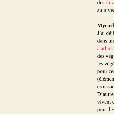
des
rhi
au nive
Mycorh
J’ai dé
dans un 
à arbus
des vég
les vég
pour ce
(élémen
croissan
D’autre
vivent 
pins, l