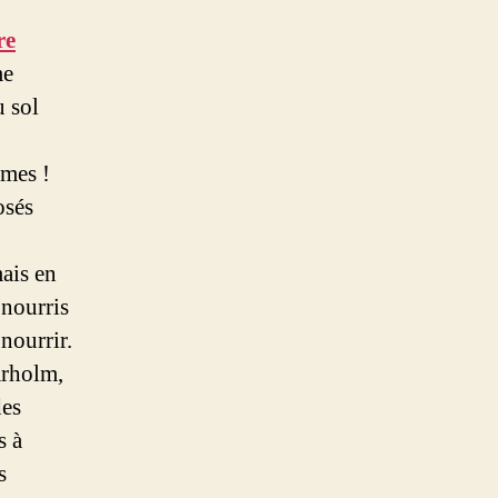
re
me
u sol
smes !
osés
mais en
 nourris
 nourrir.
arholm,
des
s à
s