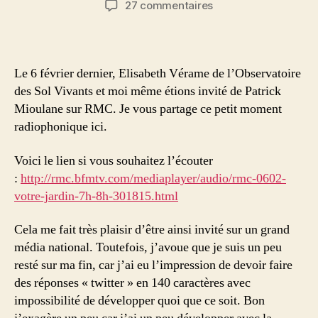
sur
27 commentaires
l’article
l’article
Les
sols
argileux
:
Le 6 février dernier, Elisabeth Vérame de l’Observatoire
corrigeons
des Sol Vivants et moi même étions invité de Patrick
certaines
Mioulane sur RMC. Je vous partage ce petit moment
idées
radiophonique ici.
reçues
!
Voici le lien si vous souhaitez l’écouter
:
http://rmc.bfmtv.com/mediaplayer/audio/rmc-0602-
votre-jardin-7h-8h-301815.html
Cela me fait très plaisir d’être ainsi invité sur un grand
média national. Toutefois, j’avoue que je suis un peu
resté sur ma fin, car j’ai eu l’impression de devoir faire
des réponses « twitter » en 140 caractères avec
impossibilité de développer quoi que ce soit. Bon