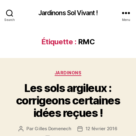
Jardinons Sol Vivant !
Search
Menu
Étiquette :
RMC
Catégories
JARDINONS
Les sols argileux :
corrigeons certaines
idées reçues !
Par
Gilles Domenech
12 février 2016
Auteur
Date
de
de