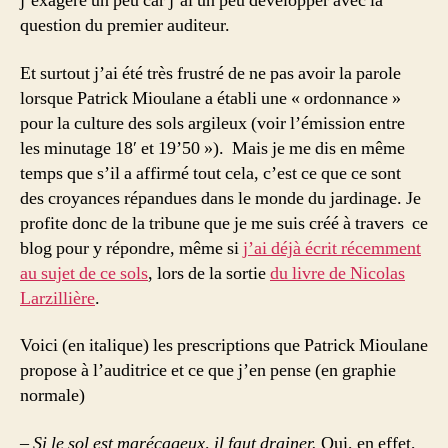
j’exagère un peu car j’ai un peu développer avec la
question du premier auditeur.
Et surtout j’ai été très frustré de ne pas avoir la parole
lorsque Patrick Mioulane a établi une « ordonnance »
pour la culture des sols argileux (voir l’émission entre
les minutage 18′ et 19’50 »). Mais je me dis en même
temps que s’il a affirmé tout cela, c’est ce que ce sont
des croyances répandues dans le monde du jardinage. Je
profite donc de la tribune que je me suis créé à travers ce
blog pour y répondre, même si
j’ai déjà écrit récemment
au sujet de ce sols
, lors de la sortie
du livre de Nicolas
Larzillière
.
Voici (en italique) les prescriptions que Patrick Mioulane
propose à l’auditrice et ce que j’en pense (en graphie
normale)
–
Si le sol est marécageux, il faut drainer.
Oui, en effet,