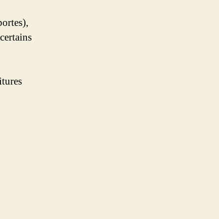
portes),
certains
itures