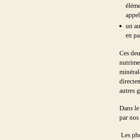
éléme
appel
un au
en pa
Ces deu
nutrime
minérale
directe
autres 
Dans le 
par nos
.
Les pho