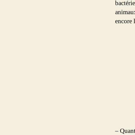
bactérie
animaux
encore l
– Quant 