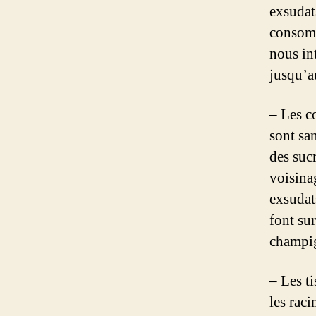
exsudat
consomm
nous in
jusqu’au
– Les c
sont sa
des sucr
voisina
exsudats
font su
champi
– Les ti
les rac