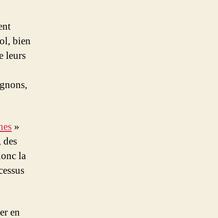
ent
ol, bien
e leurs
ignons,
hes
»
, des
donc la
cessus
er en