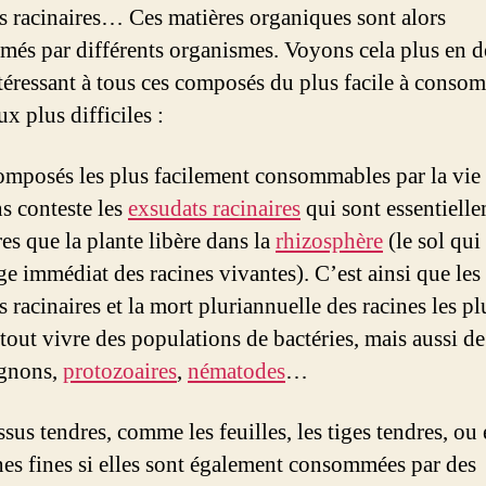
s racinaires… Ces matières organiques sont alors
és par différents organismes. Voyons cela plus en dé
téressant à tous ces composés du plus facile à conso
x plus difficiles :
omposés les plus facilement consommables par la vie 
ns conteste les
exsudats racinaire
s
qui sont essentiell
es que la plante libère dans la
rhizosphère
(le sol qui
ge immédiat des racines vivantes). C’est ainsi que les
 racinaires et la mort pluriannuelle des racines les pl
rtout vivre des populations de bactéries, mais aussi de
gnons,
protozoaires
,
nématodes
…
ssus tendres, comme les feuilles, les tiges tendres, ou
ines fines si elles sont également consommées par des