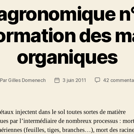
agronomique n°
ormation des m
organiques
Par
Gilles Domenech
3 juin 2011
42 commenta
teur
Date
e
de
rticle
l’article
taux injectent dans le sol toutes sortes de matière
ues par l’intermédiaire de nombreux processus : mor
aériennes (feuilles, tiges, branches…), mort des racine