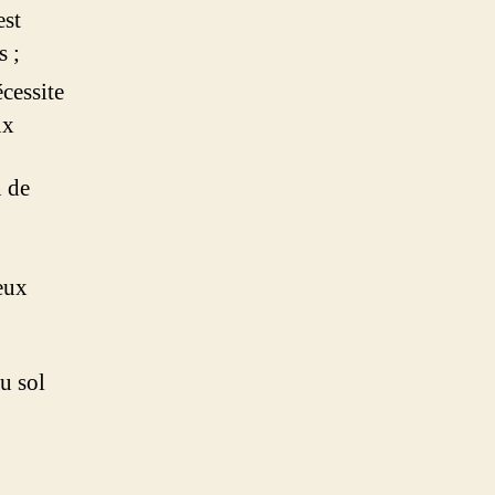
est
s ;
cessite
ux
n de
eux
du sol