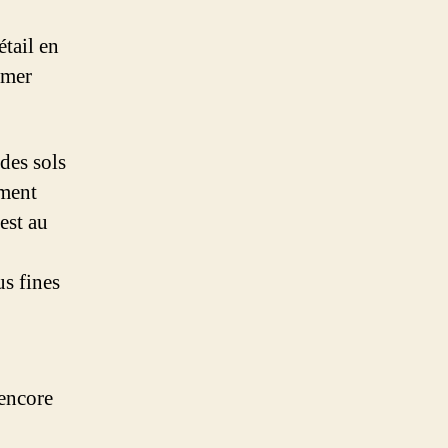
matières
organiques
tail en
mmer
des sols
ement
 est au
us fines
 encore