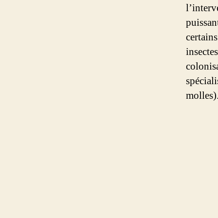
l’inter
puissant
certains
insecte
colonis
spéciali
molles)