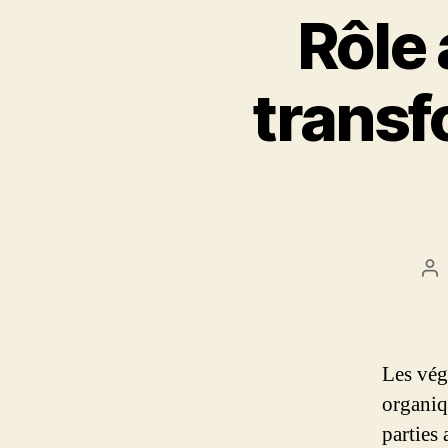
Rôle 
transf
Au
d
l’a
Les végé
organiq
parties 