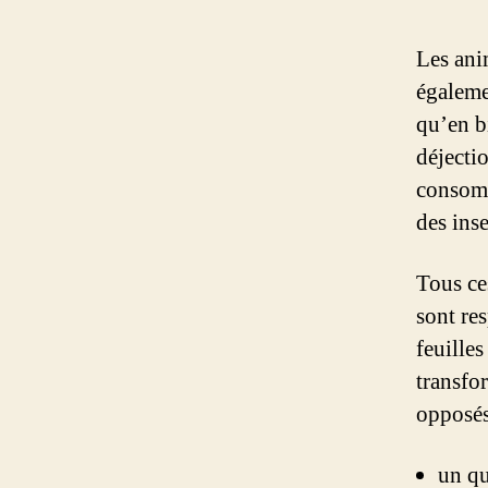
Les ani
égaleme
qu’en b
déjecti
consomm
des ins
Tous ce
sont re
feuille
transfo
opposés
un qu