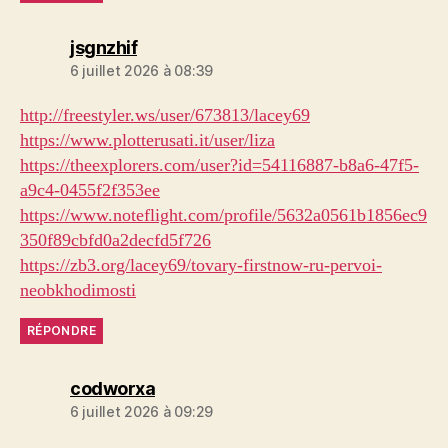
dit :
jsgnzhif
6 juillet 2026 à 08:39
http://freestyler.ws/user/673813/lacey69
https://www.plotterusati.it/user/liza
https://theexplorers.com/user?id=54116887-b8a6-47f5-
a9c4-0455f2f353ee
https://www.noteflight.com/profile/5632a0561b1856ec9
350f89cbfd0a2decfd5f726
https://zb3.org/lacey69/tovary-firstnow-ru-pervoi-
neobkhodimosti
RÉPONDRE
dit :
codworxa
6 juillet 2026 à 09:29