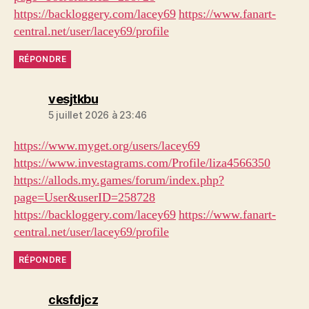
https://backloggery.com/lacey69
https://www.fanart-
central.net/user/lacey69/profile
RÉPONDRE
dit :
vesjtkbu
5 juillet 2026 à 23:46
https://www.myget.org/users/lacey69
https://www.investagrams.com/Profile/liza4566350
https://allods.my.games/forum/index.php?
page=User&userID=258728
https://backloggery.com/lacey69
https://www.fanart-
central.net/user/lacey69/profile
RÉPONDRE
dit :
cksfdjcz