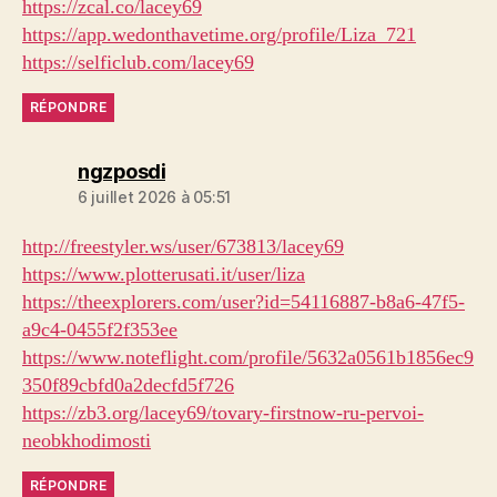
https://zcal.co/lacey69
https://app.wedonthavetime.org/profile/Liza_721
https://selficlub.com/lacey69
RÉPONDRE
dit :
ngzposdi
6 juillet 2026 à 05:51
http://freestyler.ws/user/673813/lacey69
https://www.plotterusati.it/user/liza
https://theexplorers.com/user?id=54116887-b8a6-47f5-
a9c4-0455f2f353ee
https://www.noteflight.com/profile/5632a0561b1856ec9
350f89cbfd0a2decfd5f726
https://zb3.org/lacey69/tovary-firstnow-ru-pervoi-
neobkhodimosti
RÉPONDRE