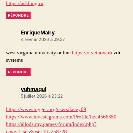
https://asklong.ru
RÉPONDRE
dit :
EnriqueMalry
4 février 2026 à 09:37
west virginia university online
https://otvetnow.ru
vdi
systems
RÉPONDRE
dit :
yuhmaqul
5 juillet 2026 à 23:22
https://www.myget.org/users/lacey69
https://www.investagrams.com/Profile/liza4566350
https://allods.my.games/forum/index.php?
page=User&userID=258728