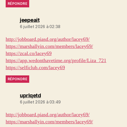
RÉPONDRE
dit :
jeepeait
6 juillet 2026 à 02:38
http://jobboard.piasd.org/author/lacey69/
https://marshallyin.com/members/lacey69/
https://zcal.co/lacey69
https://app.wedonthavetime.org/profile/Liza_721
https://selficlub.com/lacey69
RÉPONDRE
dit :
uprlqetd
6 juillet 2026 à 03:49
http://jobboard.piasd.org/author/lacey69/
https://marshallyin.com/members/lacey69/