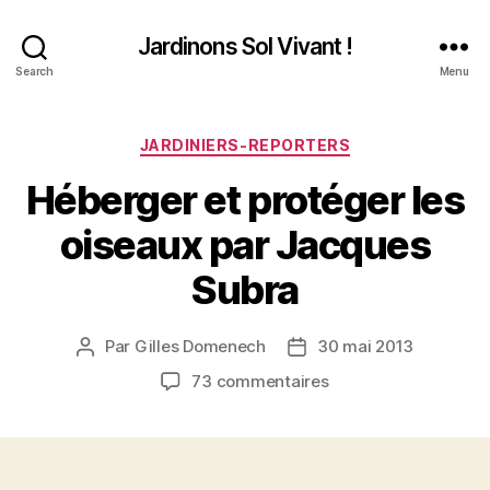
Jardinons Sol Vivant !
Search
Menu
Catégories
JARDINIERS-REPORTERS
Héberger et protéger les
oiseaux par Jacques
Subra
Par
Gilles Domenech
30 mai 2013
Auteur
Date
de
de
sur
73 commentaires
l’article
l’article
Héberger
et
protéger
les