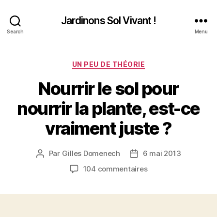
Jardinons Sol Vivant !
Search
Menu
Catégories
UN PEU DE THÉORIE
Nourrir le sol pour
nourrir la plante, est-ce
vraiment juste ?
Par
Gilles Domenech
6 mai 2013
Auteur
Date
de
de
sur
104 commentaires
l’article
l’article
Nourrir
le
sol
pour