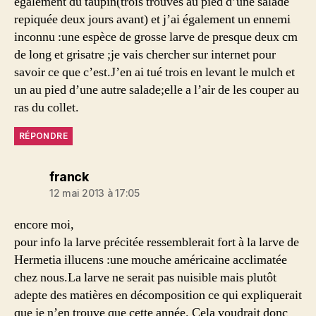
également du taupin(trois trouvés au pied d’une salade
repiquée deux jours avant) et j’ai également un ennemi
inconnu :une espèce de grosse larve de presque deux cm
de long et grisatre ;je vais chercher sur internet pour
savoir ce que c’est.J’en ai tué trois en levant le mulch et
un au pied d’une autre salade;elle a l’air de les couper au
ras du collet.
RÉPONDRE
dit :
franck
12 mai 2013 à 17:05
encore moi,
pour info la larve précitée ressemblerait fort à la larve de
Hermetia illucens :une mouche américaine acclimatée
chez nous.La larve ne serait pas nuisible mais plutôt
adepte des matières en décomposition ce qui expliquerait
que je n’en trouve que cette année. Cela voudrait donc