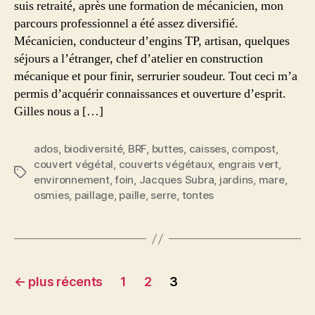
suis retraité, après une formation de mécanicien, mon
Jacques
parcours professionnel a été assez diversifié.
dans
Mécanicien, conducteur d’engins TP, artisan, quelques
les
séjours a l’étranger, chef d’atelier en construction
Hautes
mécanique et pour finir, serrurier soudeur. Tout ceci m’a
Pyrénées
permis d’acquérir connaissances et ouverture d’esprit.
Gilles nous a […]
ados
,
biodiversité
,
BRF
,
buttes
,
caisses
,
compost
,
couvert végétal
,
couverts végétaux
,
engrais vert
,
Étiquettes
environnement
,
foin
,
Jacques Subra
,
jardins
,
mare
,
osmies
,
paillage
,
paille
,
serre
,
tontes
Navigation
←
plus récents
1
2
3
des