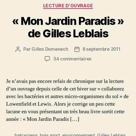
Catégories
LECTURE D'OUVRAGE
« Mon Jardin Paradis »
de Gilles Leblais
Par
Gilles Domenech
8 septembre 2011
Auteur
Date
de
de
sur
34 commentaires
l’article
l’article
« Mon
Jardin
Paradis »
Je n’avais pas encore refais de chronique sur la lecture
de
d’un ouvrage depuis celle de cet hiver sur « collaborez
Gilles
avec les bactéries et autres micro-organismes du sol » de
Leblais
Lowenfield et Lewis. Alors je corrige un peu cette
lacune en vous présentant un très beau livre sortit cette
année : « Mon Jardin Paradis […]
batraciens
,
bois mort
,
environnement
,
Gilles Leblais
,