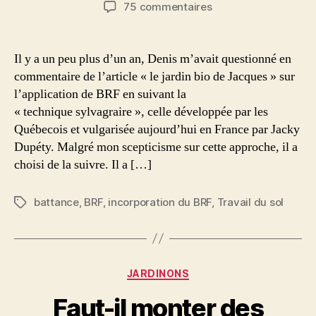
de
de
sur
75 commentaires
l’article
l’article
Exemple
de
mise
Il y a un peu plus d’un an, Denis m’avait questionné en
en
commentaire de l’article « le jardin bio de Jacques » sur
oeuvre
l’application de BRF en suivant la
du
« technique sylvagraire », celle développée par les
BRF
Québecois et vulgarisée aujourd’hui en France par Jacky
dans
Dupéty. Malgré mon scepticisme sur cette approche, il a
le
Ségala
choisi de la suivre. Il a […]
Aveyronnais…
Pas
battance
,
BRF
,
incorporation du BRF
,
Travail du sol
Étiquettes
vraiment
concluant
!
Catégories
JARDINONS
Faut-il monter des