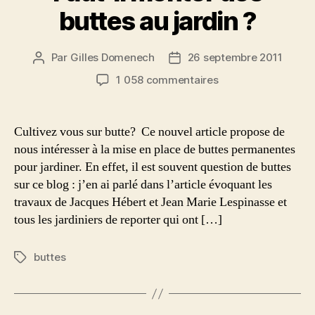
buttes au jardin ?
Par
Gilles Domenech
26 septembre 2011
Auteur
Date
de
de
sur
1 058 commentaires
l’article
l’article
Faut-
il
monter
Cultivez vous sur butte? Ce nouvel article propose de
des
nous intéresser à la mise en place de buttes permanentes
buttes
pour jardiner. En effet, il est souvent question de buttes
au
sur ce blog : j’en ai parlé dans l’article évoquant les
jardin
travaux de Jacques Hébert et Jean Marie Lespinasse et
?
tous les jardiniers de reporter qui ont […]
buttes
Étiquettes