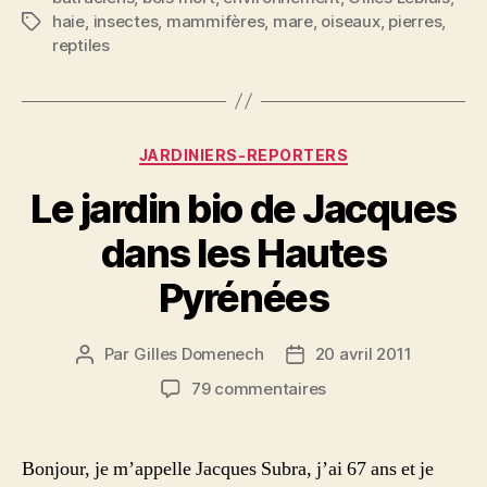
haie
,
insectes
,
mammifères
,
mare
,
oiseaux
,
pierres
,
Étiquettes
reptiles
Catégories
JARDINIERS-REPORTERS
Le jardin bio de Jacques
dans les Hautes
Pyrénées
Par
Gilles Domenech
20 avril 2011
Auteur
Date
de
de
sur
79 commentaires
l’article
l’article
Le
jardin
bio
Bonjour, je m’appelle Jacques Subra, j’ai 67 ans et je
de