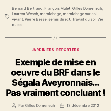
2012
Bernard Bertrand
,
François Mulet
,
Gilles Domenech
,
Laurent Wesch
,
maraîchage
,
maraîchage sur sol
Étiquettes
vivant
,
Pierre Besse
,
semis direct
,
Travail du sol
,
Vie
du sol
Catégories
JARDINIERS-REPORTERS
Exemple de mise en
oeuvre du BRF dans le
Ségala Aveyronnais…
Pas vraiment concluant !
Par
Gilles Domenech
13 décembre 2012
Auteur
Date