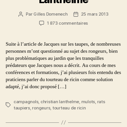
Par
Gilles Domenech
25 mars 2013
Auteur
Date
de
de
sur
1 873 commentaires
l’article
l’article
Rongeurs
et
tourteau
Suite à l’article de Jacques sur les taupes, de nombreuses
de
personnes m’ont questionné au sujet des rongeurs, bien
ricin
plus problématiques au jardin que les tranquilles
par
prédateurs que Jacques nous a décrit. Au cours de mes
Christian
conférences et formations, j’ai plusieurs fois entendu des
Lanthelme
praticiens parler du tourteau de ricin comme solution
adapté, j’ai donc proposé […]
campagnols
,
christian lanthelme
,
mulots
,
rats
Étiquettes
taupiers
,
rongeurs
,
tourteau de ricin