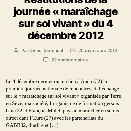
journée « maraîchage
sur sol vivant » du 4
décembre 2012
Par
Gilles Domenech
20 décembre 2012
Auteur
Date
de
de
sur
22 commentaires
l’article
l’article
Restitutions
de
la
Le 4 décembre dernier ont eu lieu à Auch (32) la
journée
première journée nationale de rencontres et d’échange
« maraîchage
sur le « maraîchage sur sol vivant » organisée par Terre
sur
en Sève, ma société, l’organisme de formation gersois
sol
Gaia 32 et François Mulet, paysan maraîcher en semis
vivant »
direct dans l’Eure (27) avec les partenariats du
du
4
GABB32, d’arbre et […]
décembre