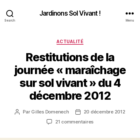
Jardinons Sol Vivant !
Search
Menu
Catégories
ACTUALITÉ
Restitutions de la
journée « maraîchage
sur sol vivant » du 4
décembre 2012
Par
Gilles Domenech
20 décembre 2012
Auteur
Date
de
de
sur
21 commentaires
l’article
l’article
Restitutions
de