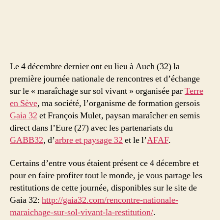
la
journée
« maraîchage
sur
sol
vivant »
Le 4 décembre dernier ont eu lieu à Auch (32) la
du
première journée nationale de rencontres et d’échange
4
décembre
sur le « maraîchage sur sol vivant » organisée par
Terre
2012
en Sève
, ma société, l’organisme de formation gersois
Gaia 32
et François Mulet, paysan maraîcher en semis
direct dans l’Eure (27) avec les partenariats du
GABB32
, d’
arbre et paysage 32
et le l’
AFAF
.
Certains d’entre vous étaient présent ce 4 décembre et
pour en faire profiter tout le monde, je vous partage les
restitutions de cette journée, disponibles sur le site de
Gaia 32:
http://gaia32.com/rencontre-nationale-
maraichage-sur-sol-vivant-la-restitution/
.