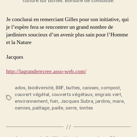
culture sur buttes. Bordure de consoude.
Je conclurai en remerciant Gilles pour son initiative, qui
je l’espère fera se rencontrer un grand nombre de
jardiniers soucieux d’un avenir plus sain pour l’Homme
et la Nature
Jacques
http://lagranderecree.asso-web.com/
ados
,
biodiversité
,
BRF
,
buttes
,
caisses
,
compost
,
couvert végétal
,
couverts végétaux
,
engrais vert
,
Étiquettes
environnement
,
foin
,
Jacques Subra
,
jardins
,
mare
,
osmies
,
paillage
,
paille
,
serre
,
tontes