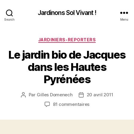
Jardinons Sol Vivant !
Search
Menu
Catégories
JARDINIERS-REPORTERS
Le jardin bio de Jacques
dans les Hautes
Pyrénées
Par
Gilles Domenech
20 avril 2011
Auteur
Date
de
de
sur
81 commentaires
l’article
l’article
Le
jardin
bio
de