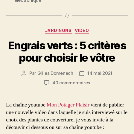
électronique
Catégories
JARDINONS
VIDEO
Engrais verts : 5 critères
pour choisir le vôtre
Par
Gilles Domenech
14 mai 2021
Auteur
Date
de
de
sur
40 commentaires
l’article
l’article
Engrais
verts
:
La chaîne youtube
Mon Potager Plaisir
vient de publier
5
une nouvelle vidéo dans laquelle je suis interviewé sur le
critères
choix des plantes de couverture, je vous invite à la
pour
découvir ci dessous ou sur sa chaîne youtube :
choisir