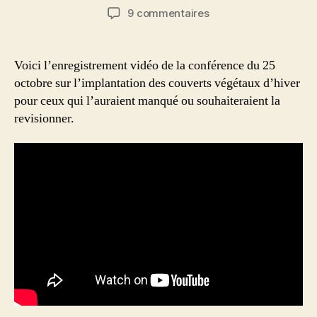
de
de
sur
9 commentaires
l’article
l’article
Replay
de
la
Voici l’enregistrement vidéo de la conférence du 25
conférence
octobre sur l’implantation des couverts végétaux d’hiver
du
pour ceux qui l’auraient manqué ou souhaiteraient la
25/10
revisionner.
sur
les
couverts
végétaux