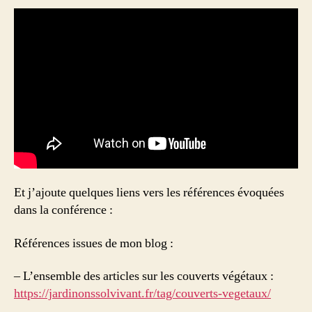
le
vôtre
Et j’ajoute quelques liens vers les références évoquées
dans la conférence :
Références issues de mon blog :
– L’ensemble des articles sur les couverts végétaux :
https://jardinonssolvivant.fr/tag/couverts-vegetaux/