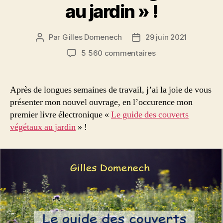
au jardin » !
Par
Gilles Domenech
29 juin 2021
Auteur
Date
de
de
sur
5 560 commentaires
l’article
l’article
Sortie
du
livre
Après de longues semaines de travail, j’ai la joie de vous
électronique
présenter mon nouvel ouvrage, en l’occurence mon
« Le
premier livre électronique «
Le guide des couverts
guide
végétaux au jardin
» !
des
couverts
végétaux
au
jardin »
!