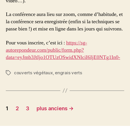
vidéo…).
La conférence aura lieu sur zoom, comme d’habitude, et
la conférence sera enregistrée (enfin si la techniques se
passe bien !) et mise en ligne dans les jours qui suivrons.
Pour vous inscrire, c’est ici :
https://sg-
autorepondeur.com/public/form.php?
data=eyJmb3JtIjo1OTUzOSwidXNlciI6IjE0NTg1In0-
couverts végétaux
,
engrais verts
Étiquettes
Navigation
1
2
3
plus anciens
→
des
articles