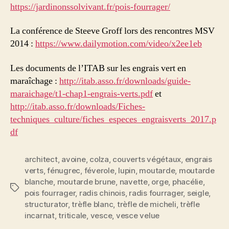
https://jardinonssolvivant.fr/pois-fourrager/
La conférence de Steeve Groff lors des rencontres MSV
2014 :
https://www.dailymotion.com/video/x2ee1eb
Les documents de l’ITAB sur les engrais vert en
maraîchage :
http://itab.asso.fr/downloads/guide-
maraichage/t1-chap1-engrais-verts.pdf
et
http://itab.asso.fr/downloads/Fiches-
techniques_culture/fiches_especes_engraisverts_2017.p
df
architect
,
avoine
,
colza
,
couverts végétaux
,
engrais
verts
,
fénugrec
,
féverole
,
lupin
,
moutarde
,
moutarde
blanche
,
moutarde brune
,
navette
,
orge
,
phacélie
,
Étiquettes
pois fourrager
,
radis chinois
,
radis fourrager
,
seigle
,
structurator
,
trèfle blanc
,
trèfle de micheli
,
trèfle
incarnat
,
triticale
,
vesce
,
vesce velue