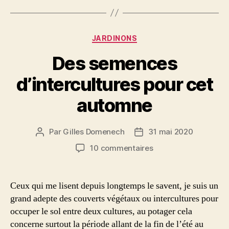
Catégories
JARDINONS
Des semences
d’intercultures pour cet
automne
Par
Gilles Domenech
31 mai 2020
Auteur
Date
de
de
sur
10 commentaires
l’article
l’article
Des
semences
d’intercultures
Ceux qui me lisent depuis longtemps le savent, je suis un
pour
grand adepte des couverts végétaux ou intercultures pour
cet
occuper le sol entre deux cultures, au potager cela
automne
concerne surtout la période allant de la fin de l’été au