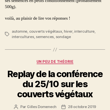
ses semences en petits conditionnement (probablement
500g).
voilà, au plaisir de lire vos réponses !
automne
,
couverts végétaux
,
hiver
,
interculture
,
Étiquettes
intercultures
,
semences
,
sondage
Catégories
UN PEU DE THÉORIE
Replay de la conférence
du 25/10 sur les
couverts végétaux
Par
Gilles Domenech
28 octobre 2019
Auteur
Date