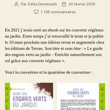
Par
Gilles Domenech
20 février 2025
Auteur
Date
de
de
sur
1 128 commentaires
l’article
l’article
Le
Guide
des
En 2021 j’avais sorti un ebook sur les couverts végétaux
Engrais
au jardin. Entre temps j’ai retravaillé le texte et je publie
Verts
le 10 mars prochain une édition revue et augmentée chez
au
les éditions de Terran. Son titre et sous titre : « Le guide
Jardin,
des engrais verts au jardin – Enrichir naturellement son
mon
sol grâce aux couverts végétaux ».
nouveau
livre
aux
Voici la couverture et la quatrième de couverture :
éditions
de
Terran