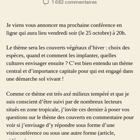
sur
1 682 commentaires
l’article
l’article
Prochaine
conférence
en
Je viens vous annoncer ma prochaine conférence en
ligne
ligne qui aura lieu vendredi soir (le 25 octobre) à 20h.
vendredi
soir
Le thème sera les couverts végétaux d’hiver : choix des
sur
espèces, quand et comment les implanter, quelles
les
cultures envisager ensuite ? C’est bien entendu un thème
couverts
végétaux
central et d’importance capitale pour qui est engagé dans
d’hiver
une démarche sol vivant !
!
Comme ce thème est très axé milieux tempéré et que je
suis conscient d’être suivi par de nombreux lecteurs
situés en zone tropicale, j’invite ces dernier à poser vos
questions sur le thème des couverts en commentaire pour
voir si j’envisage d’y répondre sous forme d’une
visioconférence ou sous une autre forme (article,