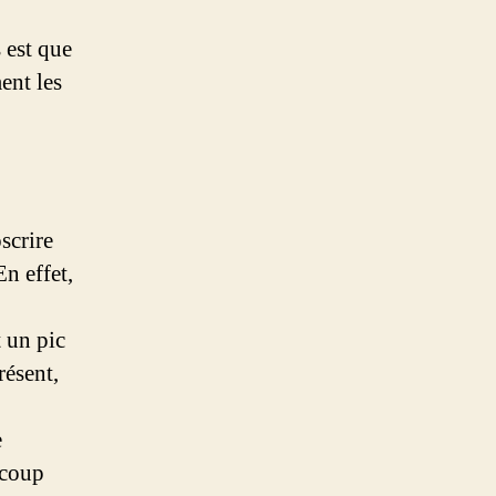
o
 est que
ent les
scrire
n effet,
 un pic
résent,
e
ucoup