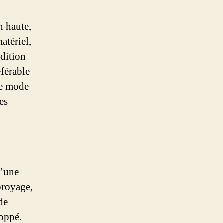
n haute,
atériel,
ndition
éférable
 ce mode
es
d’une
broyage,
de
loppé.