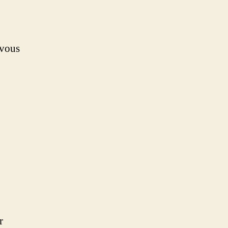
 vous
r