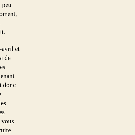
n peu
moment,
s
it.
avril et
si de
es
venant
st donc
e
les
es
, vous
ruire