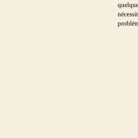
quelques
nécessit
probléma