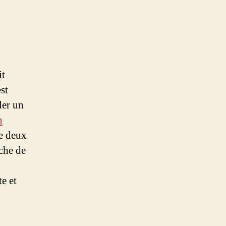
it
est
ler un
n
de deux
nche de
te et