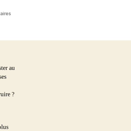
sur
aires
La
destruction
des
couverts
végétaux
ter au
ses
uire ?
plus