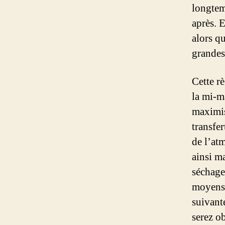
longtem
après. 
alors qu
grandes 
Cette rè
la mi-ma
maximis
transfe
de l’atm
ainsi m
séchage 
moyens 
suivante
serez ob