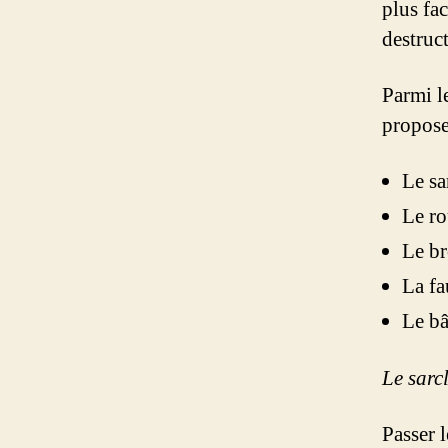
plus fa
destruc
Parmi l
propose
Le sa
Le ro
Le b
La f
Le b
Le sarc
Passer l