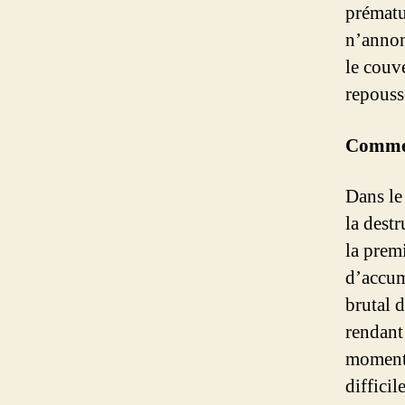
prématu
n’annon
le couve
repouss
Comme
Dans le
la dest
la premi
d’accum
brutal 
rendant
momenta
diffici