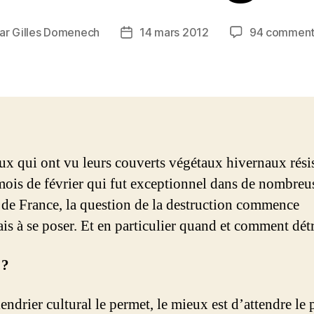
ar
Gilles Domenech
14 mars 2012
94 comment
eur
Date
de
icle
l’article
ux qui ont vu leurs couverts végétaux hivernaux résis
mois de février qui fut exceptionnel dans de nombreu
 de France, la question de la destruction commence
is à se poser. Et en particulier quand et comment détr
 ?
lendrier cultural le permet, le mieux est d’attendre le 