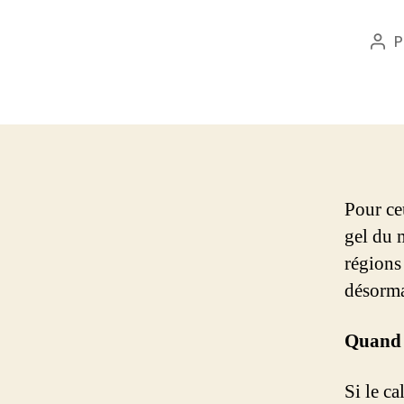
P
Aut
de
l’art
Pour ce
gel du 
régions
désorma
Quand
Si le ca