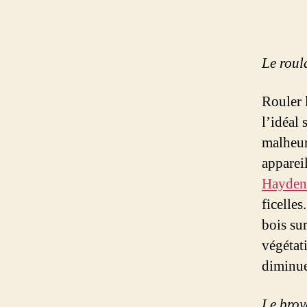
Le roul
Rouler 
l’idéal 
malheure
apparei
Hayden
ficelles
bois sur
végétati
diminue
Le broy