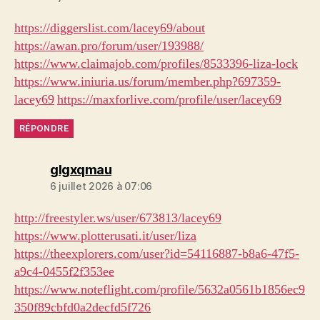
https://diggerslist.com/lacey69/about
https://awan.pro/forum/user/193988/
https://www.claimajob.com/profiles/8533396-liza-lock
https://www.iniuria.us/forum/member.php?697359-
lacey69
https://maxforlive.com/profile/user/lacey69
RÉPONDRE
dit :
glgxqmau
6 juillet 2026 à 07:06
http://freestyler.ws/user/673813/lacey69
https://www.plotterusati.it/user/liza
https://theexplorers.com/user?id=54116887-b8a6-47f5-
a9c4-0455f2f353ee
https://www.noteflight.com/profile/5632a0561b1856ec9
350f89cbfd0a2decfd5f726