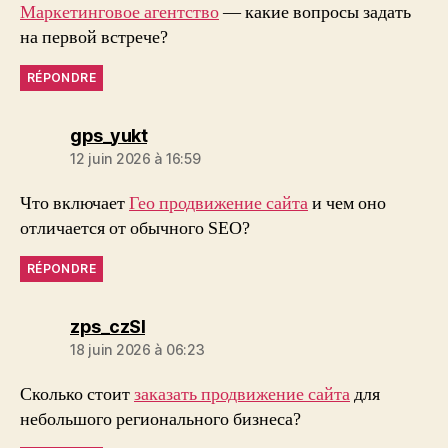
Маркетинговое агентство
— какие вопросы задать
на первой встрече?
RÉPONDRE
dit :
gps_yukt
12 juin 2026 à 16:59
Что включает
Гео продвижение сайта
и чем оно
отличается от обычного SEO?
RÉPONDRE
dit :
zps_czSl
18 juin 2026 à 06:23
Сколько стоит
заказать продвижение сайта
для
небольшого регионального бизнеса?