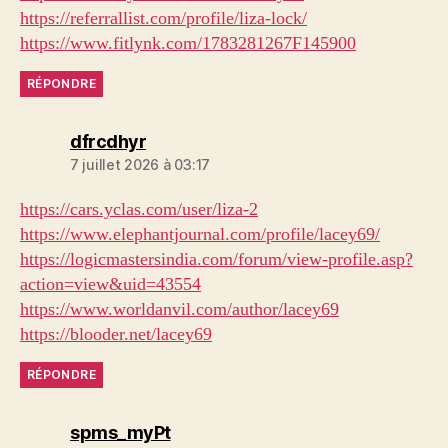
https://referrallist.com/profile/liza-lock/
https://www.fitlynk.com/1783281267F145900
RÉPONDRE
dit :
dfrcdhyr
7 juillet 2026 à 03:17
https://cars.yclas.com/user/liza-2
https://www.elephantjournal.com/profile/lacey69/
https://logicmastersindia.com/forum/view-profile.asp?
action=view&uid=43554
https://www.worldanvil.com/author/lacey69
https://blooder.net/lacey69
RÉPONDRE
dit :
spms_myPt