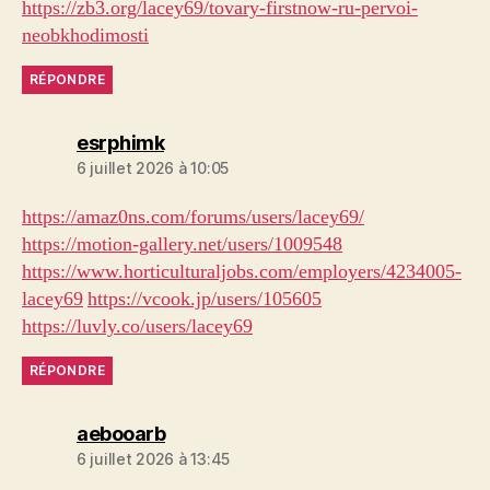
https://zb3.org/lacey69/tovary-firstnow-ru-pervoi-
neobkhodimosti
RÉPONDRE
dit :
esrphimk
6 juillet 2026 à 10:05
https://amaz0ns.com/forums/users/lacey69/
https://motion-gallery.net/users/1009548
https://www.horticulturaljobs.com/employers/4234005-
lacey69
https://vcook.jp/users/105605
https://luvly.co/users/lacey69
RÉPONDRE
dit :
aebooarb
6 juillet 2026 à 13:45