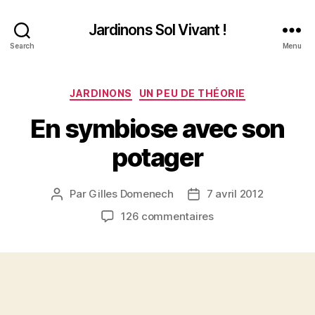
Jardinons Sol Vivant !
Search
Menu
Catégories
JARDINONS
UN PEU DE THÉORIE
En symbiose avec son
potager
Par
Gilles Domenech
7 avril 2012
Auteur
Date
de
de
sur
126 commentaires
l’article
l’article
En
symbiose
avec
son
potager