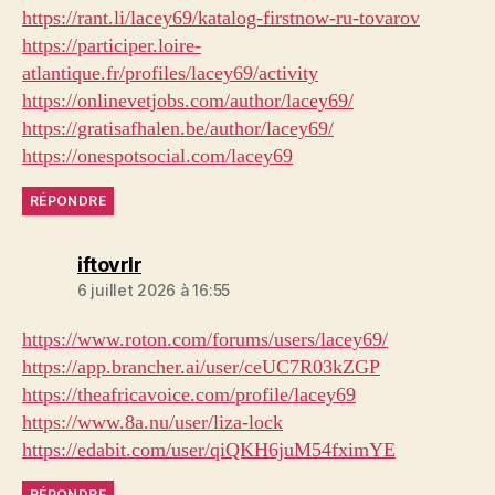
https://rant.li/lacey69/katalog-firstnow-ru-tovarov
https://participer.loire-
atlantique.fr/profiles/lacey69/activity
https://onlinevetjobs.com/author/lacey69/
https://gratisafhalen.be/author/lacey69/
https://onespotsocial.com/lacey69
RÉPONDRE
dit :
iftovrlr
6 juillet 2026 à 16:55
https://www.roton.com/forums/users/lacey69/
https://app.brancher.ai/user/ceUC7R03kZGP
https://theafricavoice.com/profile/lacey69
https://www.8a.nu/user/liza-lock
https://edabit.com/user/qiQKH6juM54fximYE
RÉPONDRE