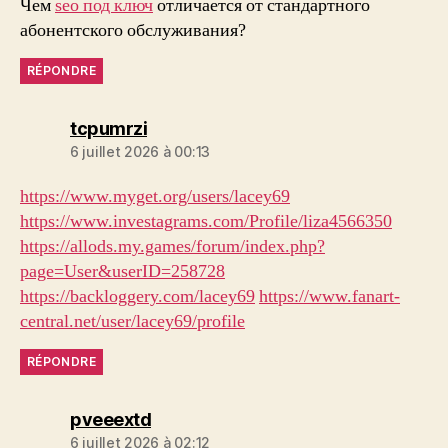
Чем
seo под ключ
отличается от стандартного
абонентского обслуживания?
RÉPONDRE
dit :
tcpumrzi
6 juillet 2026 à 00:13
https://www.myget.org/users/lacey69
https://www.investagrams.com/Profile/liza4566350
https://allods.my.games/forum/index.php?
page=User&userID=258728
https://backloggery.com/lacey69
https://www.fanart-
central.net/user/lacey69/profile
RÉPONDRE
dit :
pveeextd
6 juillet 2026 à 02:12