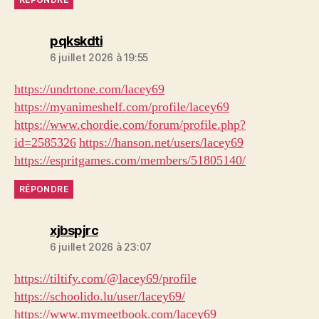
dit :
pqkskdti
6 juillet 2026 à 19:55
https://undrtone.com/lacey69
https://myanimeshelf.com/profile/lacey69
https://www.chordie.com/forum/profile.php?
id=2585326
https://hanson.net/users/lacey69
https://espritgames.com/members/51805140/
RÉPONDRE
dit :
xjbspjrc
6 juillet 2026 à 23:07
https://tiltify.com/@lacey69/profile
https://schoolido.lu/user/lacey69/
https://www.mymeetbook.com/lacey69