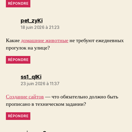
RÉPONDRE
dit :
pet_zyKi
18 juin 2026 à 21:23
Какие
домашние животные
не требуют ежедневных
прогулок на улице?
RÉPONDRE
dit :
ss1_qlKi
23 juin 2026 à 11:37
Создание сайтов
— что обязательно должно быть
прописано в техническом задании?
RÉPONDRE