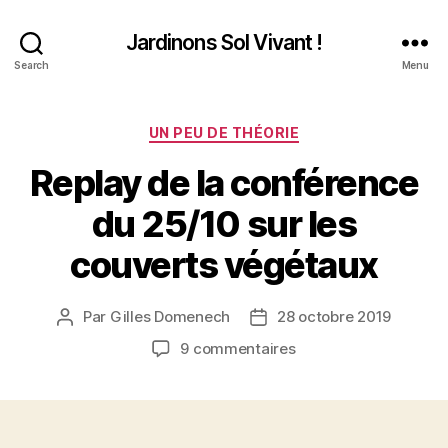
Jardinons Sol Vivant !
Search
Menu
Catégories
UN PEU DE THÉORIE
Replay de la conférence
du 25/10 sur les
couverts végétaux
Par
Gilles Domenech
28 octobre 2019
Auteur
Date
de
de
sur
9 commentaires
l’article
l’article
Replay
de
la
conférence