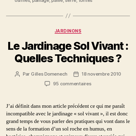
osmies
,
paillage
,
paille
,
serre
,
tontes
Catégories
JARDINONS
Le Jardinage Sol Vivant :
Quelles Techniques ?
Par
Gilles Domenech
18 novembre 2010
Auteur
Date
de
de
sur
95 commentaires
l’article
l’article
Le
Jardinage
Sol
J’ai définit dans mon article précédent ce qui me paraît
Vivant
incompatible avec le jardinage « sol vivant », il est donc
:
grand temps de vous parler des pratiques qui vont dans le
Quelles
sens de la formation d’un sol roche en humus, en
Techniques