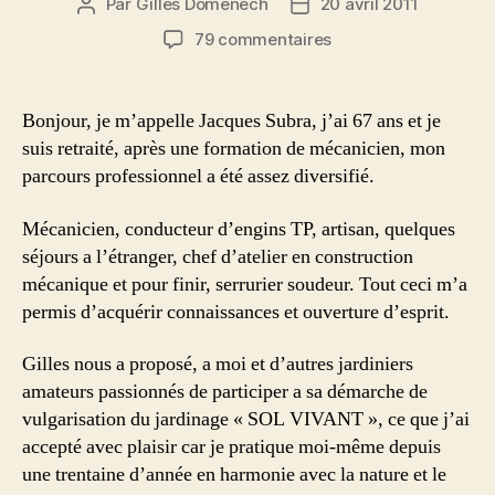
Par
Gilles Domenech
20 avril 2011
Auteur
Date
de
de
sur
79 commentaires
l’article
l’article
Le
jardin
bio
Bonjour, je m’appelle Jacques Subra, j’ai 67 ans et je
de
suis retraité, après une formation de mécanicien, mon
Jacques
parcours professionnel a été assez diversifié.
dans
les
Mécanicien, conducteur d’engins TP, artisan, quelques
Hautes
séjours a l’étranger, chef d’atelier en construction
Pyrénées
mécanique et pour finir, serrurier soudeur. Tout ceci m’a
permis d’acquérir connaissances et ouverture d’esprit.
Gilles nous a proposé, a moi et d’autres jardiniers
amateurs passionnés de participer a sa démarche de
vulgarisation du jardinage « SOL VIVANT », ce que j’ai
accepté avec plaisir car je pratique moi-même depuis
une trentaine d’année en harmonie avec la nature et le