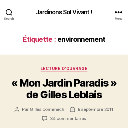
Jardinons Sol Vivant !
Search
Menu
Étiquette :
environnement
Catégories
LECTURE D'OUVRAGE
« Mon Jardin Paradis »
de Gilles Leblais
Par
Gilles Domenech
8 septembre 2011
Auteur
Date
de
de
sur
34 commentaires
l’article
l’article
« Mon