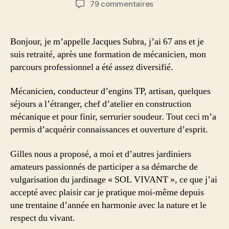
sur
79 commentaires
l’article
l’article
Le
jardin
bio
Bonjour, je m’appelle Jacques Subra, j’ai 67 ans et je
de
suis retraité, après une formation de mécanicien, mon
Jacques
parcours professionnel a été assez diversifié.
dans
les
Mécanicien, conducteur d’engins TP, artisan, quelques
Hautes
séjours a l’étranger, chef d’atelier en construction
Pyrénées
mécanique et pour finir, serrurier soudeur. Tout ceci m’a
permis d’acquérir connaissances et ouverture d’esprit.
Gilles nous a proposé, a moi et d’autres jardiniers
amateurs passionnés de participer a sa démarche de
vulgarisation du jardinage « SOL VIVANT », ce que j’ai
accepté avec plaisir car je pratique moi-même depuis
une trentaine d’année en harmonie avec la nature et le
respect du vivant.