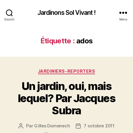
Jardinons Sol Vivant !
Search
Menu
Étiquette :
ados
Catégories
JARDINIERS-REPORTERS
Un jardin, oui, mais
lequel? Par Jacques
Subra
Par
Gilles Domenech
7 octobre 2011
Auteur
Date
de
de