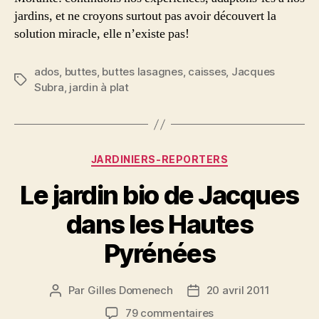
jardins, et ne croyons surtout pas avoir découvert la
solution miracle, elle n’existe pas!
ados
,
buttes
,
buttes lasagnes
,
caisses
,
Jacques
Étiquettes
Subra
,
jardin à plat
Catégories
JARDINIERS-REPORTERS
Le jardin bio de Jacques
dans les Hautes
Pyrénées
Par
Gilles Domenech
20 avril 2011
Auteur
Date
de
de
sur
79 commentaires