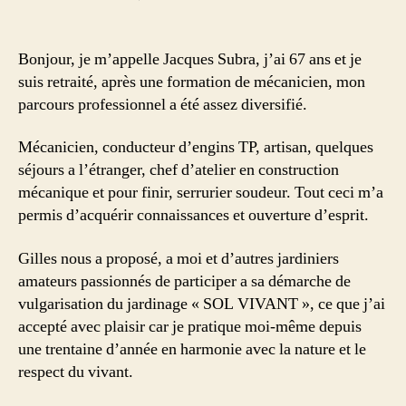
l’article
l’article
Le
jardin
bio
Bonjour, je m’appelle Jacques Subra, j’ai 67 ans et je
de
suis retraité, après une formation de mécanicien, mon
Jacques
parcours professionnel a été assez diversifié.
dans
les
Mécanicien, conducteur d’engins TP, artisan, quelques
Hautes
séjours a l’étranger, chef d’atelier en construction
Pyrénées
mécanique et pour finir, serrurier soudeur. Tout ceci m’a
permis d’acquérir connaissances et ouverture d’esprit.
Gilles nous a proposé, a moi et d’autres jardiniers
amateurs passionnés de participer a sa démarche de
vulgarisation du jardinage « SOL VIVANT », ce que j’ai
accepté avec plaisir car je pratique moi-même depuis
une trentaine d’année en harmonie avec la nature et le
respect du vivant.