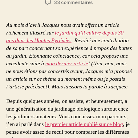
sur
33 commentaires
l’article
l’article
Un
jardin,
oui,
Au mois d’avril Jacques nous avait offert un article
mais
richement illustré sur
le jardin qu’il cultive depuis 30
lequel?
ans dans les Hautes Pyrénées
. Revoici une contribution
Par
de sa part concernant son expérience à propos des buttes
Jacques
au jardin. Étonnante coïncidence, car cela propose une
Subra
excellente suite à
mon dernier article
! (Non, non, nous
ne nous étions pas concertés avant, Jacques m’a proposé
un article sur ce thème au moment même où je postais
l’article précédent). Mais laissons la parole à Jacques:
Depuis quelques années, on assiste, et heureusement, a
une généralisation du jardinage biologique surtout chez
les jardiniers amateurs. Vous connaissez mon parcours,
j’en ai parlé dans
le premier article publié sur ce blog
, je
pense avoir assez de recul pour comparer les différentes