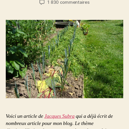
sur
1 830 commentaires
l’article
l’article
Le
compostage
de
Surface
par
Jacques
Subra
Voici un article de
Jacques Subra
qui a déjà écrit de
nombreux article pour mon blog. Le thème