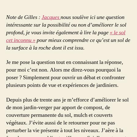
Peut-
on
modifier
Note de Gilles :
Jacques
nous soulève ici une question
la
intéressante sur la possibilité ou non d’améliorer le sol
nature
profond, je vous invite également à lire la page
« le sol
du
cet inconnu »
pour mieux comprendre ce qu’est un sol de
sol
la surface à la roche dont il est issu.
profond
?
par
Je me pose la question tout en connaissant la réponse,
Jacques
pour moi c’est non. Alors me direz-vous pourquoi la
Subra
poser ? Simplement pour ouvrir un débat et confronter
plusieurs points de vue et expériences de jardiniers.
Depuis plus de trente ans je m’efforce d’améliorer le sol
de mon jardin-verger par apport de compost, de
couverture permanente du sol, mulch et couverts
végétaux. J’évite aussi de le retourner pour ne pas
perturber la vie présente à tout les niveaux. J’aère à la