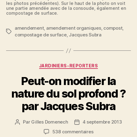
les photos précédentes). Sur le haut de la photo on voit
une partie amendée avec de la consoude, également en
compostage de surface.
amendement
,
amendement organiques
,
compost
,
Étiquettes
compostage de surface
,
Jacques Subra
Catégories
JARDINIERS-REPORTERS
Peut-on modifier la
nature du sol profond ?
par Jacques Subra
Par
Gilles Domenech
4 septembre 2013
Auteur
Date
de
de
sur
538 commentaires
l’article
l’article