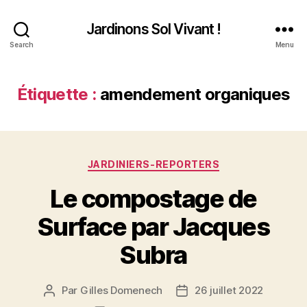
Jardinons Sol Vivant !
Search
Menu
Étiquette :
amendement organiques
Catégories
JARDINIERS-REPORTERS
Le compostage de
Surface par Jacques
Subra
Par
Gilles Domenech
26 juillet 2022
Auteur
Date
de
de