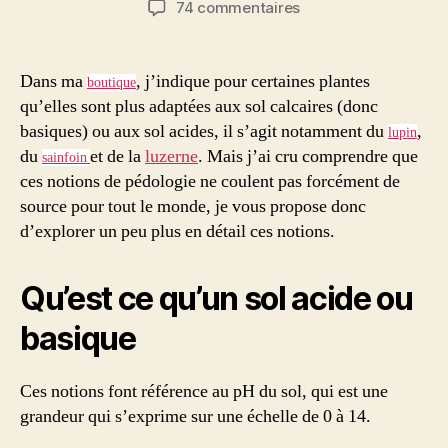
sur
74 commentaires
l’article
l’article
Comment
savoir
si
Dans ma
, j’indique pour certaines plantes
boutique
mon
qu’elles sont plus adaptées aux sol calcaires (donc
sol
basiques) ou aux sol acides, il s’agit notamment du
,
lupin
est
du
et de la
luzerne
. Mais j’ai cru comprendre que
sainfoin
acide
ces notions de pédologie ne coulent pas forcément de
ou
source pour tout le monde, je vous propose donc
basique
?
d’explorer un peu plus en détail ces notions.
Qu’est ce qu’un sol acide ou
basique
Ces notions font référence au pH du sol, qui est une
grandeur qui s’exprime sur une échelle de 0 à 14.