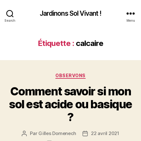
Jardinons Sol Vivant !
Search
Menu
Étiquette :
calcaire
Catégories
OBSERVONS
Comment savoir si mon
sol est acide ou basique
?
Par
Gilles Domenech
22 avril 2021
Auteur
Date
de
de