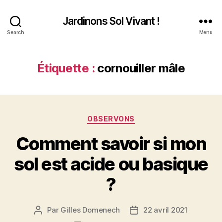
Jardinons Sol Vivant !
Search
Menu
Étiquette :
cornouiller mâle
Catégories
OBSERVONS
Comment savoir si mon
sol est acide ou basique
?
Par
Gilles Domenech
22 avril 2021
Auteur
Date
de
de