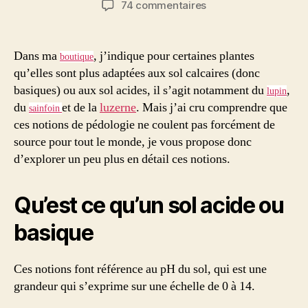
sur
74 commentaires
l’article
l’article
Comment
savoir
si
Dans ma
, j’indique pour certaines plantes
boutique
mon
qu’elles sont plus adaptées aux sol calcaires (donc
sol
basiques) ou aux sol acides, il s’agit notamment du
,
lupin
est
du
et de la
luzerne
. Mais j’ai cru comprendre que
sainfoin
acide
ces notions de pédologie ne coulent pas forcément de
ou
source pour tout le monde, je vous propose donc
basique
?
d’explorer un peu plus en détail ces notions.
Qu’est ce qu’un sol acide ou
basique
Ces notions font référence au pH du sol, qui est une
grandeur qui s’exprime sur une échelle de 0 à 14.