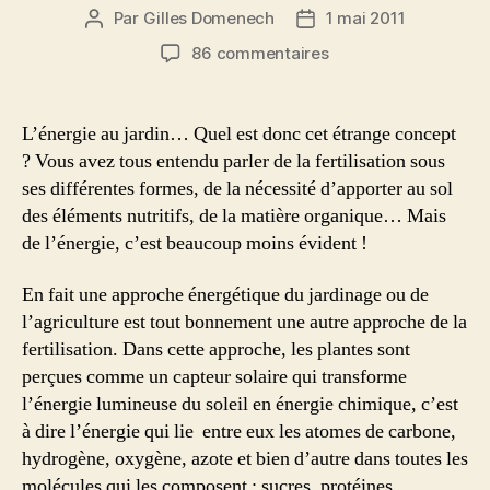
Par
Gilles Domenech
1 mai 2011
Auteur
Date
de
de
sur
86 commentaires
l’article
l’article
Les
flux
d’énergie
L’énergie au jardin… Quel est donc cet étrange concept
au
? Vous avez tous entendu parler de la fertilisation sous
jardin
ses différentes formes, de la nécessité d’apporter au sol
:
des éléments nutritifs, de la matière organique… Mais
une
de l’énergie, c’est beaucoup moins évident !
nouvelle
approche
de
En fait une approche énergétique du jardinage ou de
la
l’agriculture est tout bonnement une autre approche de la
fertilisation
fertilisation. Dans cette approche, les plantes sont
perçues comme un capteur solaire qui transforme
l’énergie lumineuse du soleil en énergie chimique, c’est
à dire l’énergie qui lie entre eux les atomes de carbone,
hydrogène, oxygène, azote et bien d’autre dans toutes les
molécules qui les composent : sucres, protéines,