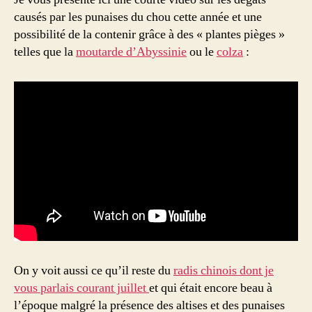
causés par les punaises du chou cette année et une
possibilité de la contenir grâce à des « plantes pièges »
telles que la
moutarde d’Abyssinie
ou le
colza
:
On y voit aussi ce qu’il reste du
radis chinois dont je
vous parlais courant juillet
et qui était encore beau à
l’époque malgré la présence des altises et des punaises