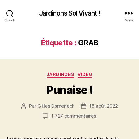
Jardinons Sol Vivant !
Search
Menu
Étiquette :
GRAB
Catégories
JARDINONS
VIDEO
Punaise !
Par
Gilles Domenech
15 août 2022
Auteur
Date
de
de
sur
1 727 commentaires
l’article
l’article
Punaise
!
Je vous présente ici une courte vidéo sur les dégâts