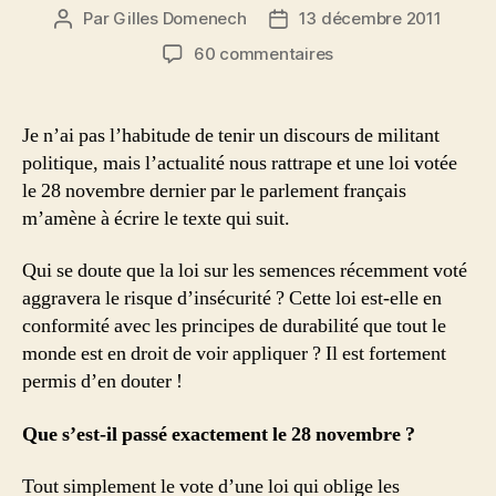
Par
Gilles Domenech
13 décembre 2011
Auteur
Date
de
de
sur
60 commentaires
l’article
l’article
La
loi
sur
Je n’ai pas l’habitude de tenir un discours de militant
les
politique, mais l’actualité nous rattrape et une loi votée
semences
le 28 novembre dernier par le parlement français
de
m’amène à écrire le texte qui suit.
ferme:
une
Qui se doute que la loi sur les semences récemment voté
menace
sur
aggravera le risque d’insécurité ? Cette loi est-elle en
notre
conformité avec les principes de durabilité que tout le
sécurité
monde est en droit de voir appliquer ? Il est fortement
alimentaire!
permis d’en douter !
Que s’est-il passé exactement le 28 novembre ?
Tout simplement le vote d’une loi qui oblige les