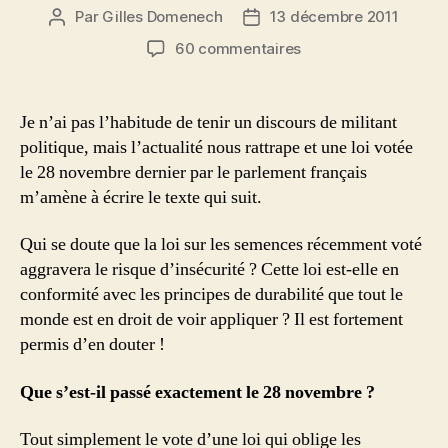
Par
Gilles Domenech
13 décembre 2011
Auteur
Date
de
de
sur
60 commentaires
l’article
l’article
La
loi
sur
Je n’ai pas l’habitude de tenir un discours de militant
les
politique, mais l’actualité nous rattrape et une loi votée
semences
le 28 novembre dernier par le parlement français
de
m’amène à écrire le texte qui suit.
ferme:
une
Qui se doute que la loi sur les semences récemment voté
menace
sur
aggravera le risque d’insécurité ? Cette loi est-elle en
notre
conformité avec les principes de durabilité que tout le
sécurité
monde est en droit de voir appliquer ? Il est fortement
alimentaire!
permis d’en douter !
Que s’est-il passé exactement le 28 novembre ?
Tout simplement le vote d’une loi qui oblige les