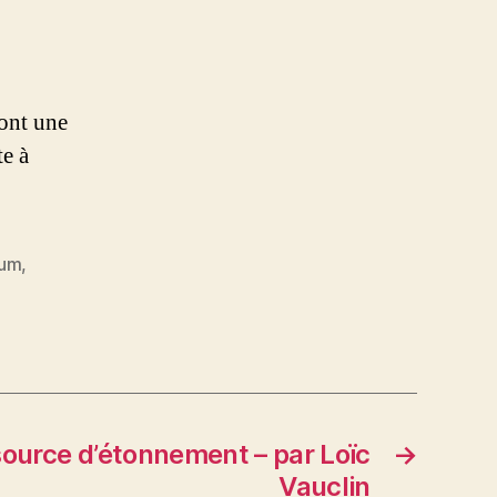
 ont une
te à
ium
,
source d’étonnement – par Loïc
→
Vauclin