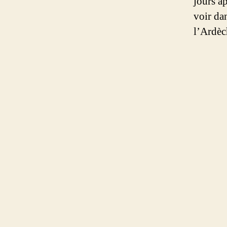
jours a
voir dan
l’Ardèc