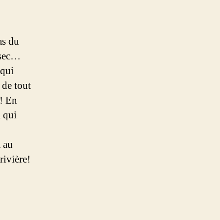
as du
 sec…
 qui
 de tout
 ! En
 qui
 au
rivière!