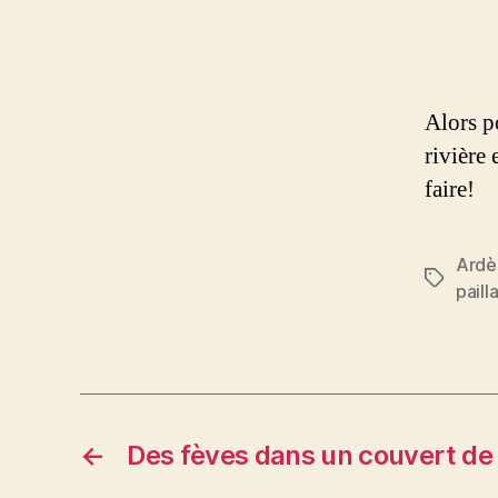
Alors p
rivière 
faire!
Ardè
Étiquett
paill
←
Des fèves dans un couvert de 