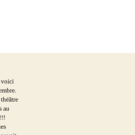
 voici
vembre.
 théâtre
s au
!!
ues