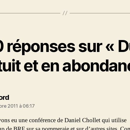
 réponses sur « 
tuit et en abondan
dit :
ord
re 2011 à 06:17
ons eu une conférence de Daniel Chollet qui utilise
p de BRF sur sa pommeraie et sur d’autres sites. Co