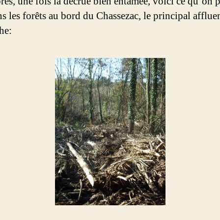
près, une fois la décrue bien entamée, voici ce qu’on 
s les forêts au bord du Chassezac, le principal afflue
he: