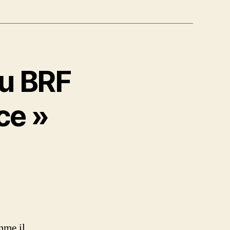
Du BRF
ce »
mme il