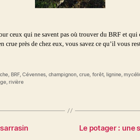
our ceux qui ne savent pas où trouver du BRF et qui
en crue près de chez eux, vous savez ce qu’il vous res
che
,
BRF
,
Cévennes
,
champignon
,
crue
,
forêt
,
lignine
,
mycél
es
age
,
rivière
sarrasin
Le potager : une 