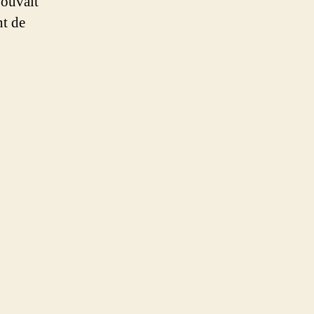
pouvait
nt de