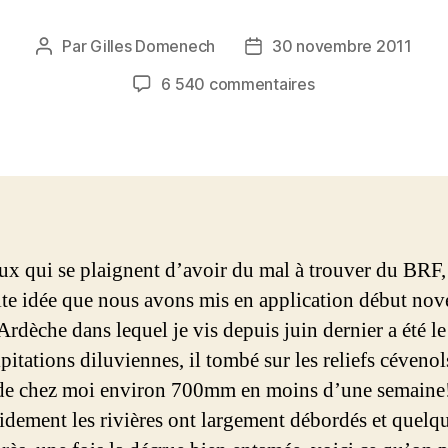
Par
Gilles Domenech
30 novembre 2011
Auteur
Date
de
de
sur
6 540 commentaires
l’article
l’article
Du
BRF
gratuit
et
en
abondance
ux qui se plaignent d’avoir du mal à trouver du BRF,
ite idée que nous avons mis en application début no
rdèche dans lequel je vis depuis juin dernier a été le
pitations diluviennes, il tombé sur les reliefs cévenol
de chez moi environ 700mm en moins d’une semaine!
idement les rivières ont largement débordés et quelq