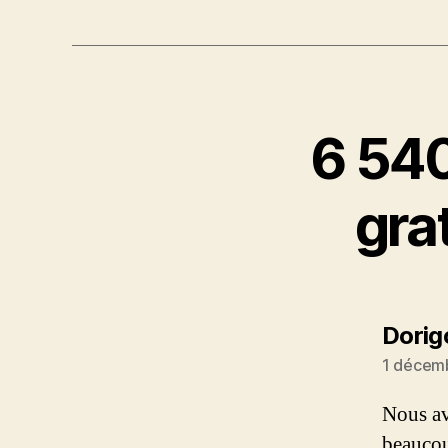
6 540
gra
Dorig
1 décemb
Nous av
beaucou