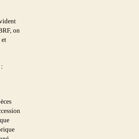
évident
 BRF, on
 et
 :
pèces
uccession
ique
orique
onné