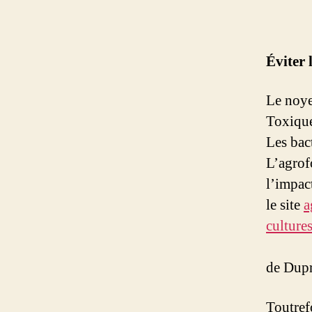
Éviter 
Le noye
Toxique
Les bact
L’agrofo
l’impact
le site
a
cultur
de Dupr
Toutrefo