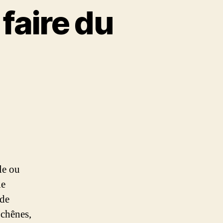
faire du
le ou
le
 de
 chênes,