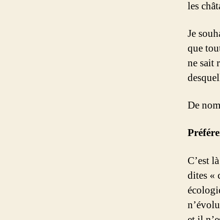
les châ
Je souha
que tou
ne sait 
desquell
De nomb
Préfére
C’est l
dites « 
écologiq
n’évolu
et il n’