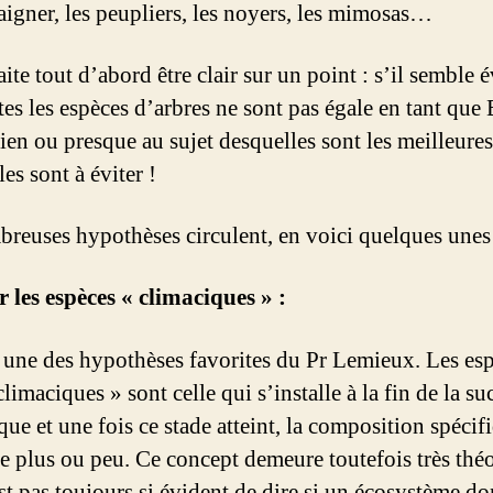
taigner, les peupliers, les noyers, les mimosas…
ite tout d’abord être clair sur un point : s’il semble 
tes les espèces d’arbres ne sont pas égale en tant que
rien ou presque au sujet desquelles sont les meilleures
es sont à éviter !
reuses hypothèses circulent, en voici quelques unes
r les espèces « climaciques » :
à une des hypothèses favorites du Pr Lemieux. Les es
climaciques » sont celle qui s’installe à la fin de la s
ue et une fois ce stade atteint, la composition spécif
e plus ou peu. Ce concept demeure toutefois très thé
est pas toujours si évident de dire si un écosystème d