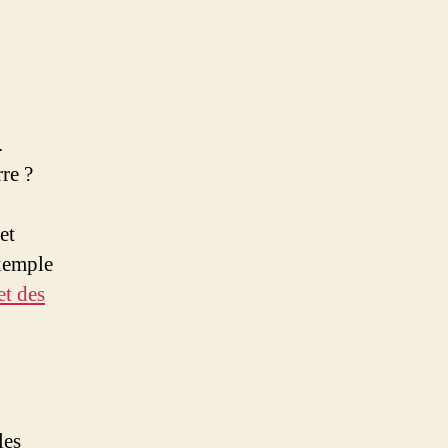
.
re ?
et
exemple
et des
les