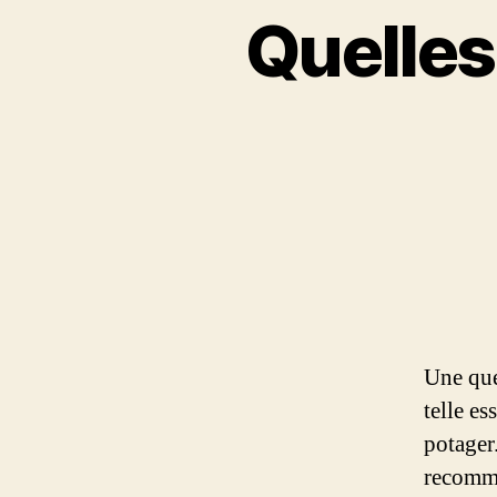
Quelles
Une que
telle e
potager.
recomma