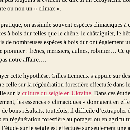
nte ou non un « climax ».
 pratique, on assimile souvent espèces climaciques à 
res à bois dur telles que le chêne, le châtaignier, le h
is de nombreuses espèces à bois dur ont également u
re pionnier : frênes, merisiers, aulnes, robinier… Ce q
 pas notre affaire….
ayer cette hypothèse, Gilles Lemieux s’appuie sur des
ue celle sur la régénération forestière effectuée dans l
lle sur la
culture du seigle en Ukraine
. Dans ces étude
vement, les essences « climaciques » donnaient en effe
de bons résultats, toutefois, il difficile d’extrapoler 
s en régénération forestière au potager ou en agricultu
l’étude sur le seigle est effectuée sur seulement une 