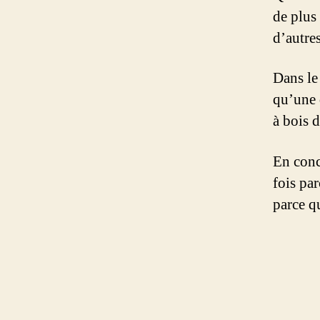
de plus
d’autres
Dans le
qu’une d
à bois 
En concl
fois pa
parce q