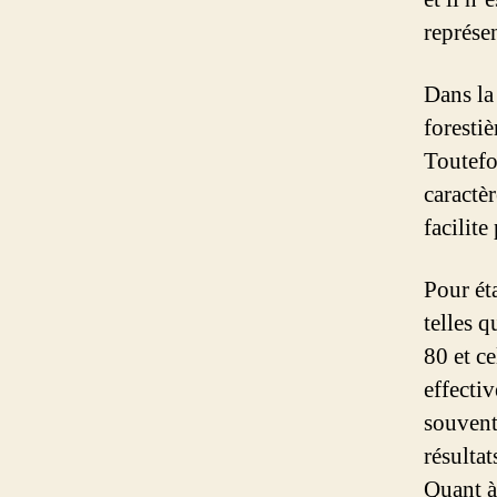
représe
Dans la
forestiè
Toutefo
caractè
facilite
Pour ét
telles q
80 et ce
effecti
souvent 
résultat
Quant à 