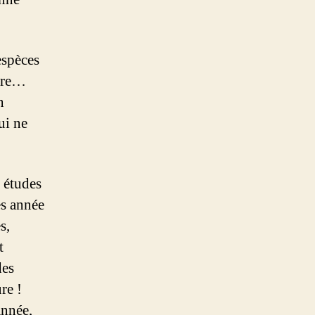
espèces
être…
n
ui ne
 études
es année
s,
t
des
re !
année,