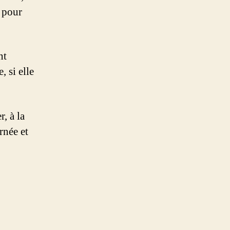
s pour
nt
, si elle
, à la
rnée et