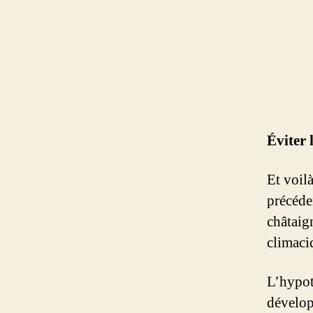
Éviter 
Et voil
précéden
châtaig
climaci
L’hypoth
dévelop