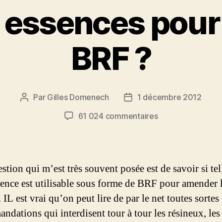
 essences pour 
BRF ?
Par
Gilles Domenech
1 décembre 2012
Auteur
Date
de
de
sur
61 024 commentaires
l’article
l’article
Quelles
essences
pour
faire
stion qui m’est très souvent posée est de savoir si tel
du
ssence est utilisable sous forme de BRF pour amender 
BRF
 IL est vrai qu’on peut lire de par le net toutes sortes
?
ndations qui interdisent tour à tour les résineux, les