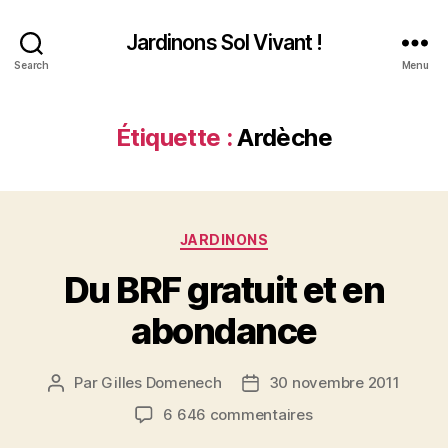
Jardinons Sol Vivant !
Search
Menu
Étiquette :
Ardèche
Catégories
JARDINONS
Du BRF gratuit et en
abondance
Par
Gilles Domenech
30 novembre 2011
Auteur
Date
de
de
sur
6 646 commentaires
l’article
l’article
Du