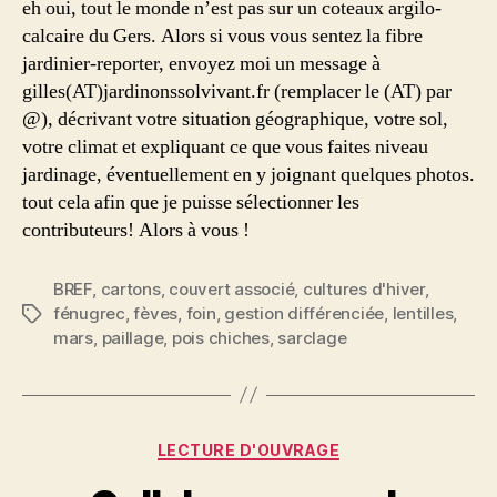
eh oui, tout le monde n’est pas sur un coteaux argilo-
calcaire du Gers. Alors si vous vous sentez la fibre
jardinier-reporter, envoyez moi un message à
gilles(AT)jardinonssolvivant.fr (remplacer le (AT) par
@), décrivant votre situation géographique, votre sol,
votre climat et expliquant ce que vous faites niveau
jardinage, éventuellement en y joignant quelques photos.
tout cela afin que je puisse sélectionner les
contributeurs! Alors à vous !
BREF
,
cartons
,
couvert associé
,
cultures d'hiver
,
fénugrec
,
fèves
,
foin
,
gestion différenciée
,
lentilles
,
Étiquettes
mars
,
paillage
,
pois chiches
,
sarclage
Catégories
LECTURE D'OUVRAGE