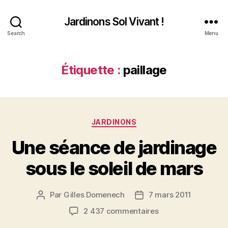
Jardinons Sol Vivant !
Search
Menu
Étiquette :
paillage
Catégories
JARDINONS
Une séance de jardinage
sous le soleil de mars
Par
Gilles Domenech
7 mars 2011
Auteur
Date
de
de
sur
2 437 commentaires
l’article
l’article
Une