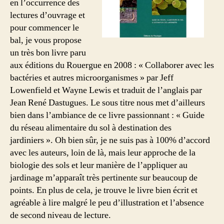
en l’occurrence des
du
sol »
lectures d’ouvrage et
de
pour commencer le
J.
bal, je vous propose
Lowenfield
un très bon livre paru
et
aux éditions du Rouergue en 2008 : « Collaborer avec les
W.
bactéries et autres microorganismes » par Jeff
Lewis
Lowenfield et Wayne Lewis et traduit de l’anglais par
Jean René Dastugues. Le sous titre nous met d’ailleurs
bien dans l’ambiance de ce livre passionnant : « Guide
du réseau alimentaire du sol à destination des
jardiniers ». Oh bien sûr, je ne suis pas à 100% d’accord
avec les auteurs, loin de là, mais leur approche de la
biologie des sols et leur manière de l’appliquer au
jardinage m’apparaît très pertinente sur beaucoup de
points. En plus de cela, je trouve le livre bien écrit et
agréable à lire malgré le peu d’illustration et l’absence
de second niveau de lecture.