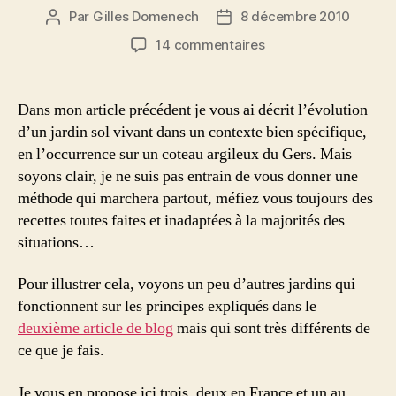
Par
Gilles Domenech
8 décembre 2010
Auteur
Date
de
de
sur
14 commentaires
l’article
l’article
D’autres
Jardins
Sol
Dans mon article précédent je vous ai décrit l’évolution
Vivant
d’un jardin sol vivant dans un contexte bien spécifique,
en
en l’occurrence sur un coteau argileux du Gers. Mais
France
soyons clair, je ne suis pas entrain de vous donner une
et
méthode qui marchera partout, méfiez vous toujours des
au
recettes toutes faites et inadaptées à la majorités des
Québec
situations…
Pour illustrer cela, voyons un peu d’autres jardins qui
fonctionnent sur les principes expliqués dans le
deuxième article de blog
mais qui sont très différents de
ce que je fais.
Je vous en propose ici trois, deux en France et un au