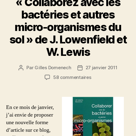
« Collaborez avec les
bactéries et autres
micro-organismes du
sol » de J. Lowenfield et
W. Lewis
Par
Gilles Domenech
27 janvier 2011
Auteur
Date
de
de
sur
58 commentaires
l’article
l’article
« Collaborez
avec
les
bactéries
En ce mois de janvier,
et
j’ai envie de proposer
autres
une nouvelle forme
micro-
d’article sur ce blog,
organismes