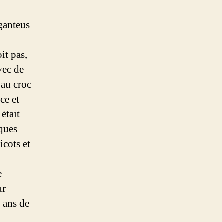
ganteus
it pas,
vec de
 au croc
ce et
était
lques
icots et
e
ur
5 ans de