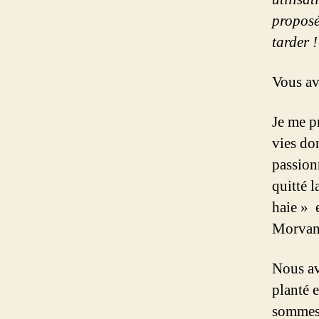
proposé 
tarder !
Vous av
Je me pr
vies don
passion
quitté l
haie » 
Morvan
Nous av
planté 
sommes 