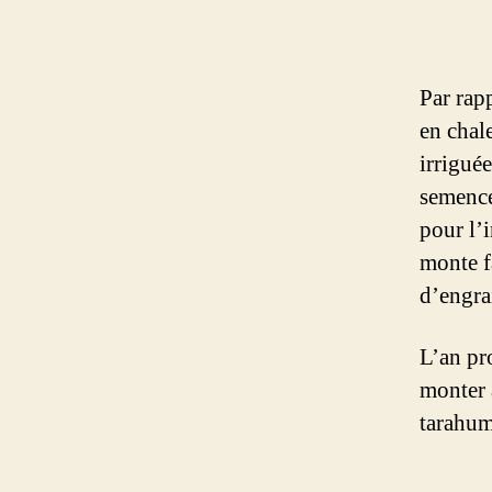
Par rap
en chal
irrigué
semence
pour l’i
monte f
d’engra
L’an pr
monter à
tarahum