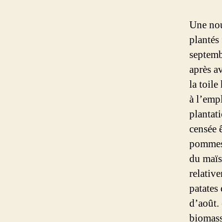
Une nou
plantés 
septemb
après av
la toile
à l’emp
plantat
censée 
pommes d
du maïs
relative
patates
d’août.
biomass