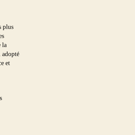
s plus
es
 la
i adopté
ce et
s