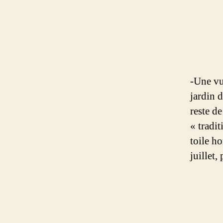
-Une vu
jardin d
reste de
« tradi
toile h
juillet, 