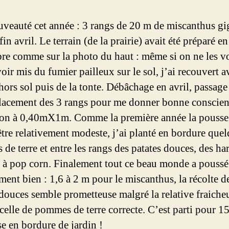
veauté cet année : 3 rangs de 20 m de miscanthus gi
fin avril. Le terrain (de la prairie) avait été préparé en
re comme sur la photo du haut : même si on ne les vo
oir mis du fumier pailleux sur le sol, j’ai recouvert a
 hors sol puis de la tonte. Débâchage en avril, passage
lacement des 3 rangs pour me donner bonne conscien
ion à 0,40mX1m. Comme la première année la pousse 
être relativement modeste, j’ai planté en bordure que
e terre et entre les rangs des patates douces, des har
 à pop corn. Finalement tout ce beau monde a poussé
ment bien : 1,6 à 2 m pour le miscanthus, la récolte d
 douces semble prometteuse malgré la relative fraiche
 celle de pommes de terre correcte. C’est parti pour 1
e en bordure de jardin !