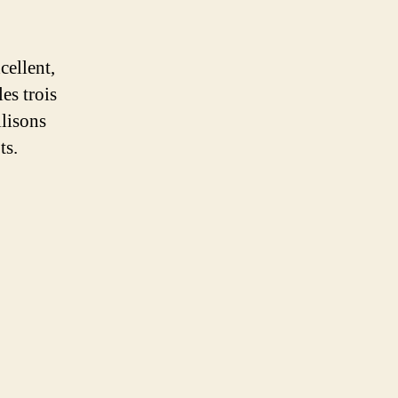
cellent,
es trois
ilisons
ts.