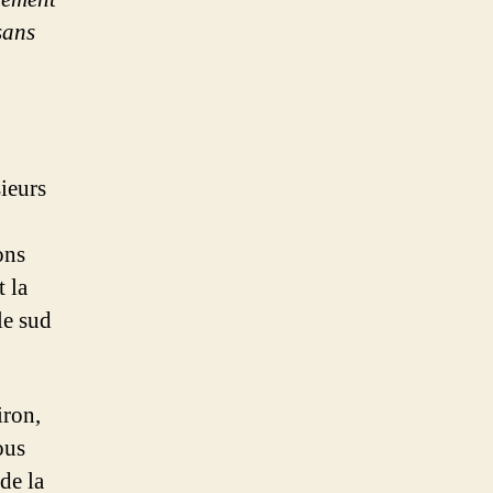
sans
sieurs
ons
t la
le sud
iron,
ous
de la