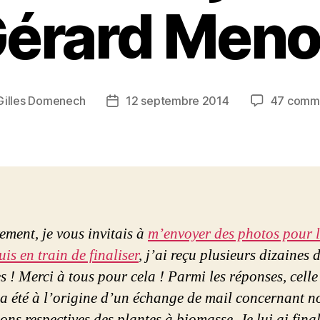
érard Men
Gilles Domenech
12 septembre 2014
47 comme
Date
de
l’article
ement, je vous invitais à
m’envoyer des photos pour le
uis en train de finaliser
, j’ai reçu plusieurs dizaines 
s ! Merci à tous pour cela ! Parmi les réponses, celle
a été à l’origine d’un échange de mail concernant n
ions respectives des plantes à biomasse. Je lui ai fin