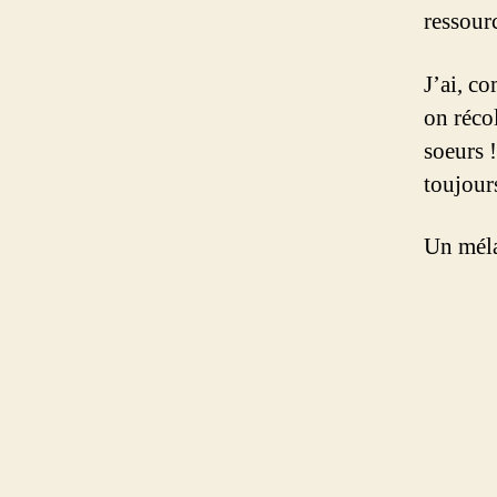
ressour
J’ai, c
on réco
soeurs 
toujours
Un méla