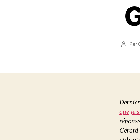
G
Par
Auteur
de
l’article
Dernièr
que je s
réponse
Gérard 
utilisat