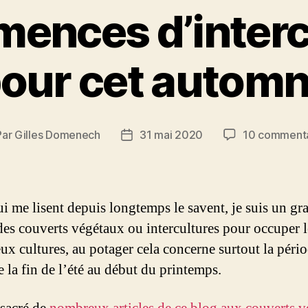
mences d’interc
our cet autom
Par
Gilles Domenech
31 mai 2020
10 commenta
eur
Date
de
ticle
l’article
i me lisent depuis longtemps le savent, je suis un gr
des couverts végétaux ou intercultures pour occuper l
eux cultures, au potager cela concerne surtout la péri
e la fin de l’été au début du printemps.