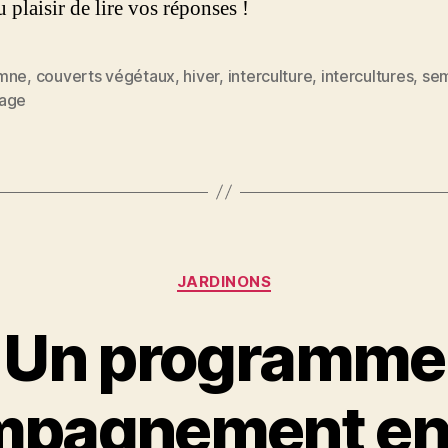
u plaisir de lire vos réponses !
mne
,
couverts végétaux
,
hiver
,
interculture
,
intercultures
,
se
es
age
Catégories
JARDINONS
Un programme
mpagnement en