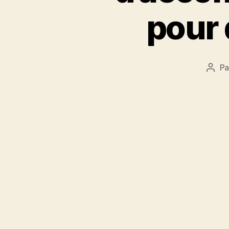
pour 
P
Aute
de
l’arti