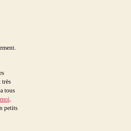
uement.
es
 très
a tous
moi,
n petits