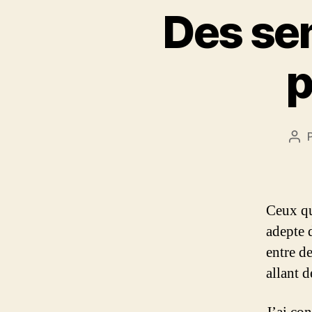
Des se
p
Aut
de
l’ar
Ceux qu
adepte 
entre d
allant d