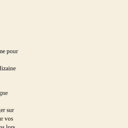
ème pour
dizaine
igne
er sur
ur vos
ns lors