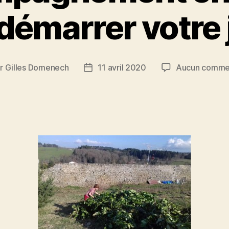
démarrer votre 
ar
Gilles Domenech
11 avril 2020
Aucun comme
ur
Date
de
cle
l’article