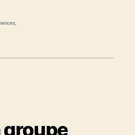
mences
,
 groupe