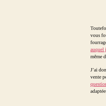
Toutefoi
vous fo
fourrage
auquel 
même d’
J’ai do
vente p
questio
adaptée