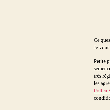
Ce ques
Je vous
Petite 
semence
très rég
les agr
Pollen
conditi