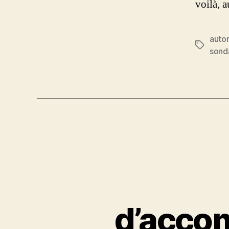
voilà, a
auto
Étiquett
sond
d’acco