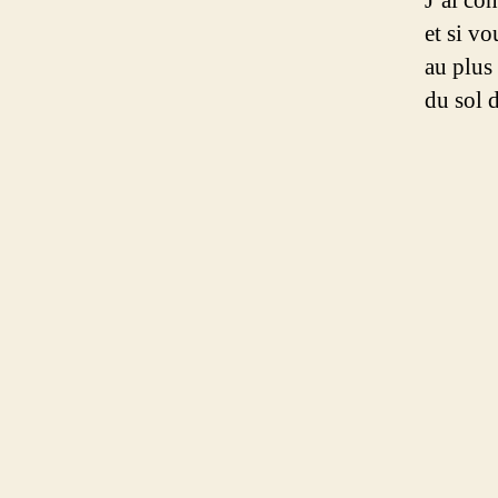
J’ai co
et si vo
au plus 
du sol d