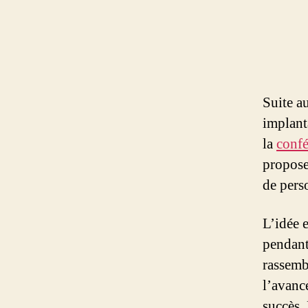
Suite a
implant
la
confé
propose
de per
L’idée 
pendant
rassemb
l’avance
succès. 