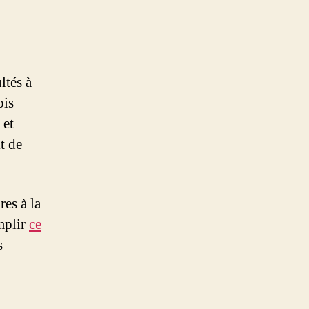
ltés à
ois
 et
it de
es à la
mplir
ce
s